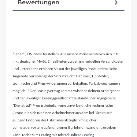
Bewertungen
¹ (ehem.) UVP des Herstellers. Alle unsere Preise verstehen sich in €
inkl. deutscher MwSt. Einzelheiten zu den individuellen Versandkosten
und Lieferzeiten erfahren Sie auf der jeweiligen Produktdetailseite.
Angebote nur solange der Vorrat reicht. Irrtümer, Tippfehler,
technische und Preis-Änderungen vorbehalten. Farbabweichungen
möglich. * Der Leasingvertrag kommt zwischen deinem Arbeitgeber
und der jeweiligen Leasinggesellschaft zustande. Der angegebene
"Dienstrad"-Preis ist lediglich eine unverbindliche rechnerische
Größe, die sich für einen Arbeitnehmer aus dem bei Direktkauf
gültigen Endpreis des Fahrrades abzüglich möglicher
Lohnsteuervorteile aufgrund einer Barlohnumwandlung ergeben
kann. Mehr zum Leasing mit Jobrad:
Jobrad Leasing