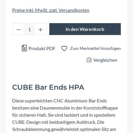
Preise inkl. MwSt. zzgl. Versandkosten
Produkt Anzahl: Gib den gewünschten Wert 
In den Warenkorb
Produkt PDF
Zum Merkzettel hinzufügen
Vergleichen
CUBE Bar Ends HPA
Diese superleichten CNC Aluminium-Bar Ends
besitzen eine Daumenmulde in der Kunststoffkappe
für sicheren Halt. Sie sind lackiert und in speziellem
CUBE-Design mit beidseitigem Aufdruck. Die
Schraubklemmung gewährleistet optimalen Sitz am