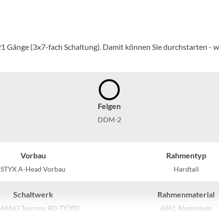
Mcfk
Mounty
 Gänge (3x7-fach Schaltung). Damit können Sie durchstarten - w
Park Tool
POC
Felgen
PUKY
DDM-2
RFR
Vorbau
Rahmentyp
RockShox
STYX A-Head Vorbau
Hardtail
Schwalbe
Schaltwerk
Rahmenmaterial
MANO Tourney RD-TY300
6061 Aluminium