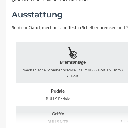
Mavic
Ausstattung
MonkeyLink
Suntour Gabel, mechanische Tektro Scheibenbremsen und 21
Ortlieb
Pitlock
Bremsanlage
Profile Design
mechanische Scheibenbremse 160 mm / 6-Bolt 160 mm /
6-Bolt
Reich
Pedale
Rixen & Kaul
BULLS Pedale
S'COOL
Griffe
BULLS MTB
SHI