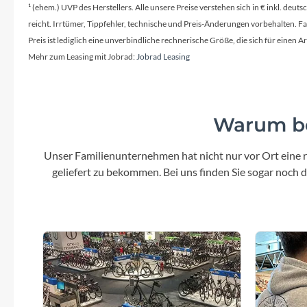
¹ (ehem.) UVP des Herstellers. Alle unsere Preise verstehen sich in € inkl. deu
reicht. Irrtümer, Tippfehler, technische und Preis-Änderungen vorbehalten. 
Preis ist lediglich eine unverbindliche rechnerische Größe, die sich für ein
Mehr zum Leasing mit Jobrad:
Jobrad Leasing
Warum be
Unser Familienunternehmen hat nicht nur vor Ort eine r
geliefert zu bekommen. Bei uns finden Sie sogar noch