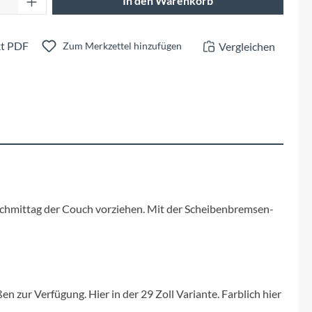
In den Warenkorb
Fuxon
Giro
t PDF
Vergleichen
Zum Merkzettel hinzufügen
Haibike
i:SY
Knog
Kärcher
Nachmittag der Couch vorziehen. Mit der Scheibenbremsen-
Litemove
Mammut
en zur Verfügung. Hier in der 29 Zoll Variante. Farblich hier