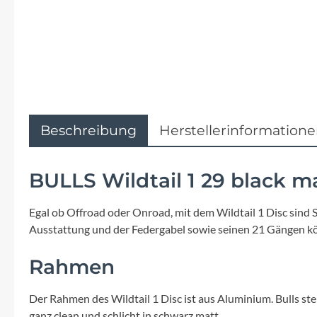
Flyer
Garmin
Gore
Hebie
Beschreibung
Herstellerinformation
Kettler Alu Rad
BULLS Wildtail 1 29 black m
Koga
Egal ob Offroad oder Onroad, mit dem Wildtail 1 Disc sind
Ausstattung und der Federgabel sowie seinen 21 Gängen kön
Lapierre
Rahmen
Lizard Skins
Der Rahmen des Wildtail 1 Disc ist aus Aluminium. Bulls stel
ganz clean und schlicht in schwarz matt.