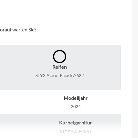
Micro
NC-17
orauf warten Sie?
Pegasus
Powerbar
Reifen
Racktime
STYX Ace of Pace 57-622
RIESE & MÜLLER
Modelljahr
ROTWILD Bikes
2024
Scott
Kurbelgarnitur
STYX 42/34/24T