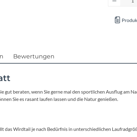
Focus
Ghost
Produk
Gudereit
Hercules
en
Bewertungen
KLICKfix
att
KTM
 Sie gut beraten, wenn Sie gerne mal den sportlichen Ausflug am 
nen Sie es rasant laufen lassen und die Natur genießen.
Lezyne
Lupine
lt das Wirdtail je nach Bedürfnis in unterschiedlichen Laufradgröß