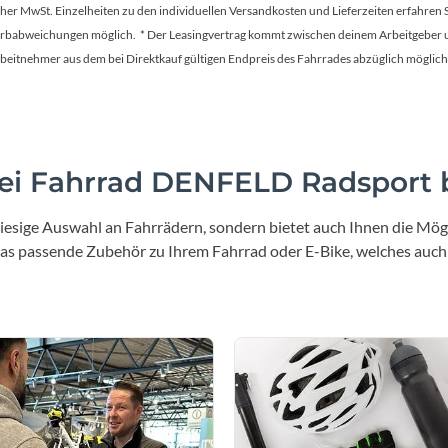
tscher MwSt. Einzelheiten zu den individuellen Versandkosten und Lieferzeiten erfahren 
Farbabweichungen möglich. * Der Leasingvertrag kommt zwischen deinem Arbeitgeber un
en Arbeitnehmer aus dem bei Direktkauf gültigen Endpreis des Fahrrades abzüglich mög
i Fahrrad DENFELD Radsport b
iesige Auswahl an Fahrrädern, sondern bietet auch Ihnen die Mögl
 das passende Zubehör zu Ihrem Fahrrad oder E-Bike, welches auch