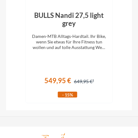
BULLS Nandi 27,5 light
BU
grey
21
Damen-MTB Alltags-Hardtail. Ihr Bike,
Dame
sweg,
wenn Sie etwas für Ihre Fitness tun
we
über
wollen und auf tolle Ausstattung Wert
woll
legen.
549,95 €
649,95 €
- 15%