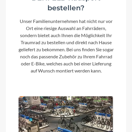
bestellen?
Umwerfer
SHIMANO Tourney FD-TY500
Unser Familienunternehmen hat nicht nur vor
Ort eine riesige Auswahl an Fahrrädern,
sondern bietet auch Ihnen die Möglichkeit Ihr
Laufradgröße
Traumrad zu bestellen und direkt nach Hause
27,5 Zoll
geliefert zu bekommen. Bei uns finden Sie sogar
noch das passende Zubehör zu Ihrem Fahrrad
oder E-Bike, welches auch bei einer Lieferung
Schalthebel
auf Wunsch montiert werden kann.
SHIMANO ST-EF41 EZ fire plus,
Schalt/Bremshebel
Bremshebel
TEKTRO
Steuersatz