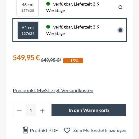
verfügbar, Lieferzeit 3-9
46 cm
Werktage
137628
verfügbar, Lieferzeit 3-9
51 cm
Werktage
137629
549,95 €
649,95 €
- 15%
Preise inkl. MwSt. zzgl. Versandkosten
Produkt Anzahl: Gib den gewünschten Wert 
In den Warenkorb
Produkt PDF
Zum Merkzettel hinzufügen