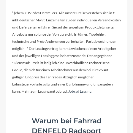
Kurbelgarnitur
STYX 42/34/24T
¹ (ehem.) UVP des Herstellers. Alle unsere Preise verstehen sich in €
inkl. deutscher MwSt. Einzelheiten zu den individuellen Versandkosten
Kassette
und Lieferzeiten erfahren Sie auf der jeweiligen Produktdetailseite.
Angebote nur solange der Vorrat reicht. Irrtümer, Tippfehler,
SHIMANO MF-TZ500-7, 14-28T
technische und Preis-Änderungen vorbehalten. Farbabweichungen
möglich. * Der Leasingvertrag kommt zwischen deinem Arbeitgeber
und der jeweiligen Leasinggesellschaft zustande. Der angegebene
Lenker
"Dienstrad"-Preis ist lediglich eine unverbindliche rechnerische
STYX Riserbar
Größe, die sich für einen Arbeitnehmer aus dem bei Direktkauf
gültigen Endpreis des Fahrrades abzüglich möglicher
Lohnsteuervorteile aufgrund einer Barlohnumwandlung ergeben
Farbe
kann. Mehr zum Leasing mit Jobrad:
Jobrad Leasing
vivid red
Kette
Warum bei Fahrrad
KMC, Z-7
DENFELD Radsport