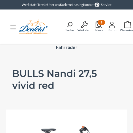
Werkstatt-Termin
Über uns
Karierre
Leasing
Kontakt
Service
alt springen
8
Suche
Werkstatt
News
Konto
Warenko
Fahrräder
BULLS Nandi 27,5
vivid red