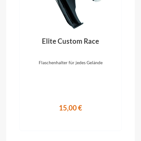
Hardtail
Modelljahr
2024
Elite Custom Race
Griffe
BULLS MTB
Flaschenhalter für jedes Gelände
Schaltwerk
SHIMANO Tourney RD-TY300
15,00 €
Rahmenmaterial
Aluminium