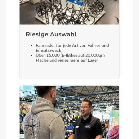
FSA TH-848T
Sattel
BULLS sportive Comfort
Riesige Auswahl
Fahrräder für jede Art von Fahrer und
Einsatzzweck
Gabel
Über 15.000 (E-)Bikes auf 20.000qm
Fläche und vieles mehr auf Lager
SR SUNTOUR XCE-28 100 mm
Sattelstütze
STYX Aluminium