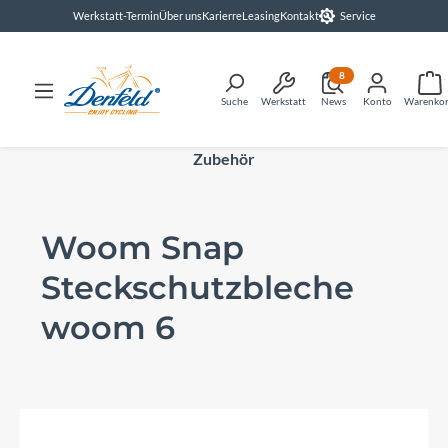
Werkstatt-Termin
Über uns
Karierre
Leasing
Kontakt
Service
alt springen
8
Suche
Werkstatt
News
Konto
Warenko
Zubehör
Woom Snap
Steckschutzbleche
woom 6