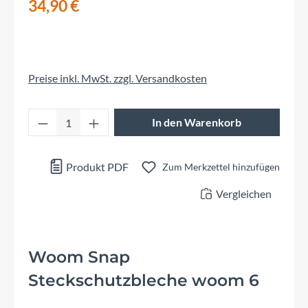
34,90 €
Preise inkl. MwSt. zzgl. Versandkosten
Produkt Anzahl: Gib den gewünschten Wert 
In den Warenkorb
Produkt PDF
Zum Merkzettel hinzufügen
Vergleichen
Woom Snap
Steckschutzbleche woom 6