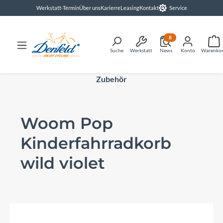
Werkstatt-Termin
Über uns
Karierre
Leasing
Kontakt
Service
alt springen
8
Suche
Werkstatt
News
Konto
Warenko
Zubehör
Woom Pop
Kinderfahrradkorb
wild violet