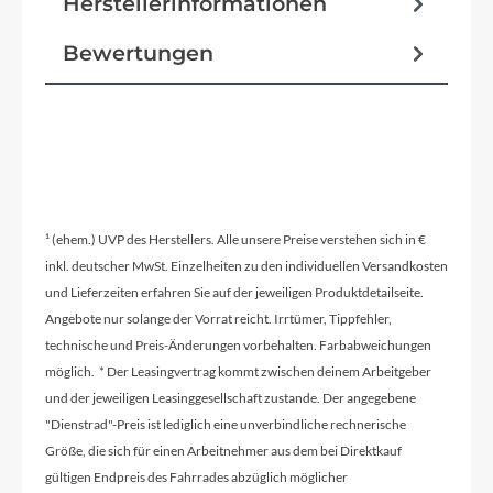
Herstellerinformationen
Bewertungen
¹ (ehem.) UVP des Herstellers. Alle unsere Preise verstehen sich in €
inkl. deutscher MwSt. Einzelheiten zu den individuellen Versandkosten
und Lieferzeiten erfahren Sie auf der jeweiligen Produktdetailseite.
Angebote nur solange der Vorrat reicht. Irrtümer, Tippfehler,
technische und Preis-Änderungen vorbehalten. Farbabweichungen
möglich. * Der Leasingvertrag kommt zwischen deinem Arbeitgeber
und der jeweiligen Leasinggesellschaft zustande. Der angegebene
"Dienstrad"-Preis ist lediglich eine unverbindliche rechnerische
Größe, die sich für einen Arbeitnehmer aus dem bei Direktkauf
gültigen Endpreis des Fahrrades abzüglich möglicher