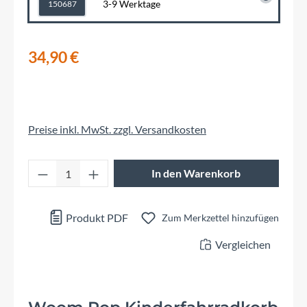
3-9 Werktage
150687
34,90 €
Preise inkl. MwSt. zzgl. Versandkosten
Produkt Anzahl: Gib den gewünschten Wert 
In den Warenkorb
Produkt PDF
Zum Merkzettel hinzufügen
Vergleichen