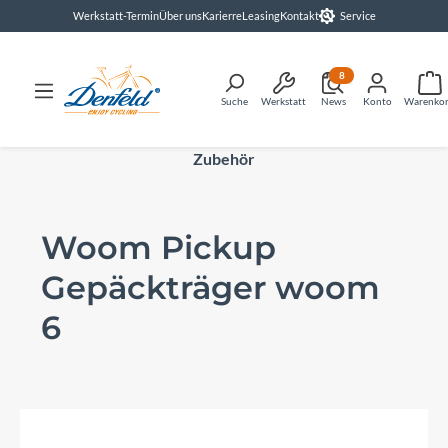
Werkstatt-Termin
Über uns
Karierre
Leasing
Kontakt
Service
alt springen
8
Suche
Werkstatt
News
Konto
Warenko
Zubehör
Woom Pickup
Gepäckträger woom
6