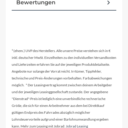
Bewertungen
Equipment
integrierter Reflektor
¹ (ehem.) UVP des Herstellers. Alle unsere Preise verstehen sich in €
inkl. deutscher MwSt. Einzelheiten zu den individuellen Versandkosten
und Lieferzeiten erfahren Sie auf der jeweiligen Produktdetailseite.
Angebote nur solange der Vorrat reicht. Irrtümer, Tippfehler,
technische und Preis-Änderungen vorbehalten. Farbabweichungen
möglich. * Der Leasingvertrag kommt zwischen deinem Arbeitgeber
und der jeweiligen Leasinggesellschaft zustande. Der angegebene
"Dienstrad"-Preis ist lediglich eine unverbindliche rechnerische
Größe, die sich für einen Arbeitnehmer aus dem bei Direktkauf
gültigen Endpreis des Fahrrades abzüglich möglicher
Lohnsteuervorteile aufgrund einer Barlohnumwandlung ergeben
kann. Mehr zum Leasing mit Jobrad:
Jobrad Leasing