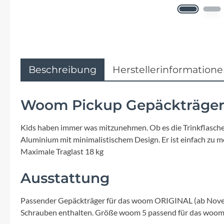
Flyer
Garmin
Gore
Beschreibung
Herstellerinformation
Hebie
Woom Pickup Gepäckträge
Kettler Alu Rad
Kids haben immer was mitzunehmen. Ob es die Trinkflasche i
Aluminium mit minimalistischem Design. Er ist einfach zu 
Koga
Maximale Traglast 18 kg
Lapierre
Ausstattung
Lizard Skins
Passender Gepäckträger für das woom ORIGINAL (ab No
Schrauben enthalten. Größe woom 5 passend für das w