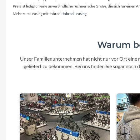
SHIMANO
Preis ist lediglich eine unverbindliche rechnerische Größe, die sich für ein
Mehr zum Leasing mit Jobrad:
Jobrad Leasing
SKS
SRAM
Warum be
Tip Top
Unser Familienunternehmen hat nicht nur vor Ort eine r
geliefert zu bekommen. Bei uns finden Sie sogar noch
Unleazhed
Voxom
Woom
Zipp