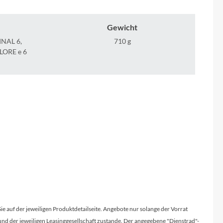
Micro
Gewicht
NC-17
INAL 6,
710 g
LORE e 6
Pegasus
Powerbar
Racktime
RIESE & MÜLLER
ROTWILD Bikes
Scott
Sie auf der jeweiligen Produktdetailseite. Angebote nur solange der Vorrat
d der jeweiligen Leasinggesellschaft zustande. Der angegebene "Dienstrad"-