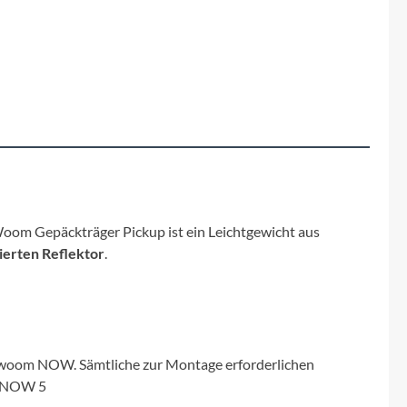
Fuxon
Giro
Haibike
i:SY
Knog
 Woom Gepäckträger Pickup ist ein Leichtgewicht aus
ierten Reflektor
.
Kärcher
Litemove
Mammut
oom NOW. Sämtliche zur Montage erforderlichen
m NOW 5