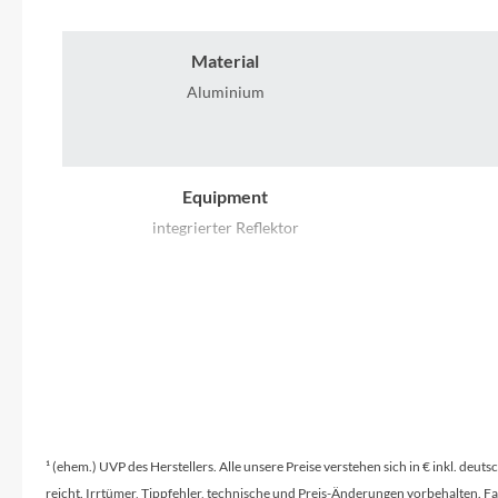
Mavic
Material
MonkeyLink
Aluminium
Ortlieb
Pitlock
Equipment
integrierter Reflektor
Profile Design
Reich
Rixen & Kaul
S'COOL
¹ (ehem.) UVP des Herstellers. Alle unsere Preise verstehen sich in € inkl. deu
reicht. Irrtümer, Tippfehler, technische und Preis-Änderungen vorbehalten. 