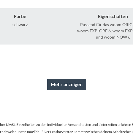
Mcfk
Farbe
Eigenschaften
Mounty
schwarz
Passend für das woom ORIG
woom EXPLORE 6, woom EXP
Park Tool
und woom NOW 6
POC
PUKY
RFR
Mehr anzeigen
RockShox
Schwalbe
tscher MwSt. Einzelheiten zu den individuellen Versandkosten und Lieferzeiten erfahren 
Farbabweichungen möglich. * Der Leasingvertrag kommt zwischen deinem Arbeitgeber un