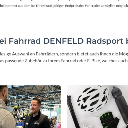
Sigg
en Arbeitnehmer aus dem bei Direktkauf gültigen Endpreis des Fahrrades abzüglich mög
Sportourer
Tenways
i Fahrrad DENFELD Radsport b
Topeak
iesige Auswahl an Fahrrädern, sondern bietet auch Ihnen die Mögl
 das passende Zubehör zu Ihrem Fahrrad oder E-Bike, welches auch
Uvex
Widek
Yazoo