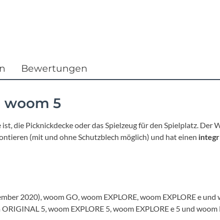
Focus
Ghost
Gudereit
en
Bewertungen
Hercules
r woom 5
KLICKfix
st, die Picknickdecke oder das Spielzeug für den Spielplatz. Der
montieren (mit und ohne Schutzblech möglich) und hat einen
integr
KTM
Lezyne
Lupine
vember 2020), woom GO, woom EXPLORE, woom EXPLORE e und w
oom ORIGINAL 5, woom EXPLORE 5, woom EXPLORE e 5 und woo