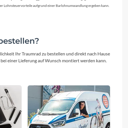
Sigma
licher Lohnsteuervorteile aufgrund einer Barlohnumwandlung ergeben kann.
SQlab
Thule
estellen?
Uebler
ichkeit Ihr Traumrad zu bestellen und direkt nach Hause
 bei einer Lieferung auf Wunsch montiert werden kann.
VDO
Winora
Zefal