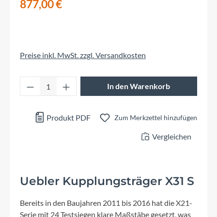
877,00 €
Preise inkl. MwSt. zzgl. Versandkosten
Produkt Anzahl: Gib den gewünschten Wert 
In den Warenkorb
Produkt PDF
Zum Merkzettel hinzufügen
Vergleichen
Uebler Kupplungsträger X31 S
Bereits in den Baujahren 2011 bis 2016 hat die X21-
Serie mit 24 Testsiegen klare Maßstäbe gesetzt, was