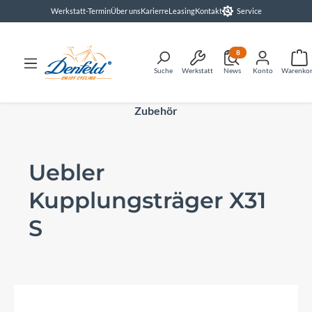
Werkstatt-Termin
Über uns
Karierre
Leasing
Kontakt
Service
alt springen
8
Suche
Werkstatt
News
Konto
Warenko
Zubehör
Uebler
Kupplungsträger X31
S