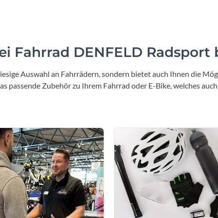
Sigg
Sportourer
i Fahrrad DENFELD Radsport b
Tenways
iesige Auswahl an Fahrrädern, sondern bietet auch Ihnen die Mögl
Topeak
 das passende Zubehör zu Ihrem Fahrrad oder E-Bike, welches auch
Uvex
Widek
Yazoo