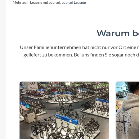
SHIMANO
Mehr zum Leasing mit Jobrad:
Jobrad Leasing
SKS
Warum be
SRAM
Unser Familienunternehmen hat nicht nur vor Ort eine r
Tip Top
geliefert zu bekommen. Bei uns finden Sie sogar noch
Unleazhed
Voxom
Woom
Zipp