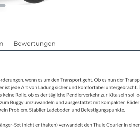
Focus
Ghost
Gudereit
en
Bewertungen
Hercules
e
KLICKfix
orderungen, wenn es um den Transport geht. Ob es nun der Transport
ist jede Art von Ladung sicher und komfortabel untergebracht. De
KTM
 es keine Rolle, ob es der tägliche Pendlerverkehr zur Kita sein s
cht zum Buggy umzuwandeln und ausgestattet mit kompakten Rädern
Lezyne
kein Problem. Stabiler Ladeboden und Befestigungspunkte.
Lupine
hänger-Set (nicht enthalten) verwandelt den Thule Courier in ei