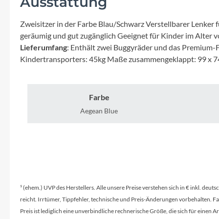
Ausstattung
Mavic
Zweisitzer in der Farbe Blau/Schwarz Verstellbarer Lenker
MonkeyLink
geräumig und gut zugänglich Geeignet für Kinder im Alter 
Lieferumfang
: Enthält zwei Buggyräder und das Premium-F
Ortlieb
Kindertransporters: 45kg Maße zusammengeklappt: 99 x 7
Pitlock
Farbe
Profile Design
Aegean Blue
Reich
Rixen & Kaul
¹ (ehem.) UVP des Herstellers. Alle unsere Preise verstehen sich in € inkl. deu
S'COOL
reicht. Irrtümer, Tippfehler, technische und Preis-Änderungen vorbehalten. 
Preis ist lediglich eine unverbindliche rechnerische Größe, die sich für ein