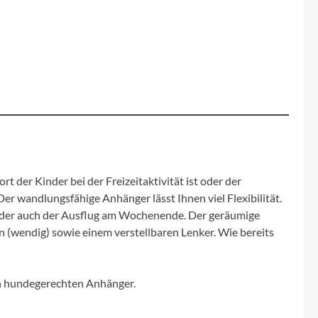
Fuxon
Giro
Haibike
i:SY
Knog
 der Kinder bei der Freizeitaktivität ist oder der
r wandlungsfähige Anhänger lässt Ihnen viel Flexibilität.
Kärcher
oll oder auch der Ausflug am Wochenende. Der geräumige
 (wendig) sowie einem verstellbaren Lenker. Wie bereits
Litemove
Mammut
nen hundegerechten Anhänger.