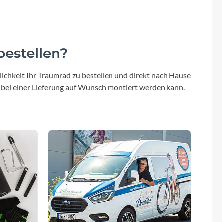
Sigma
SQlab
estellen?
Thule
ichkeit Ihr Traumrad zu bestellen und direkt nach Hause
Uebler
 bei einer Lieferung auf Wunsch montiert werden kann.
VDO
Winora
Zefal