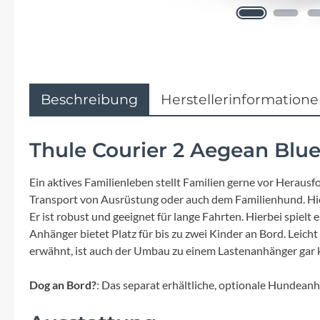
Flyer
Garmin
Gore
Beschreibung
Herstellerinformation
Hebie
Thule Courier 2 Aegean Blu
Kettler Alu Rad
Ein aktives Familienleben stellt Familien gerne vor Herausf
Transport von Ausrüstung oder auch dem Familienhund. Hier 
Koga
Er ist robust und geeignet für lange Fahrten. Hierbei spielt
Anhänger bietet Platz für bis zu zwei Kinder an Bord. Lei
Lapierre
erwähnt, ist auch der Umbau zu einem Lastenanhänger gar 
Lizard Skins
Dog an Bord?
: Das separat erhältliche, optionale Hundean