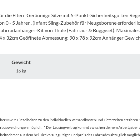
Mcfk
 für die Eltern Geräumige Sitze mit 5-Punkt-Sicherheitsgurten Re
Mounty
von 0 - 5 Jahren. (Infant Sling-Zubehör für Neugeborene erforder
ahrradanhänger-Kit von Thule (Fahrrad- & Buggyset). Maximales 
Park Tool
4 x 32cm Geöffnete Abmessung: 90 x 78 x 92cm Anhänger Gewich
POC
Gewicht
PUKY
16 kg
RFR
RockShox
tscher MwSt. Einzelheiten zu den individuellen Versandkosten und Lieferzeiten erfahren 
Schwalbe
Farbabweichungen möglich. * Der Leasingvertrag kommt zwischen deinem Arbeitgeber un
en Arbeitnehmer aus dem bei Direktkauf gültigen Endpreis des Fahrrades abzüglich mög