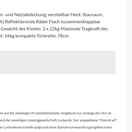
Micro
gen- und Netzabdeckung, verstellbar Heck-Stauraum,
NC-17
lich) Reflektierende Räder Flach zusammenklappbar
Gewicht des Kindes: 2 x 22kg Maximale Tragkraft des
Pegasus
t: 16kg kompakte Türbreite: 78cm
Powerbar
Racktime
RIESE & MÜLLER
ROTWILD Bikes
Sie auf der jeweiligen Produktdetailseite. Angebote nur solange der Vorrat
Scott
d der jeweiligen Leasinggesellschaft zustande. Der angegebene "Dienstrad"-
licher Lohnsteuervorteile aufgrund einer Barlohnumwandlung ergeben kann.