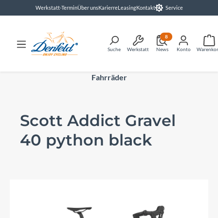
Werkstatt-Termin
Über uns
Karierre
Leasing
Kontakt
Service
alt springen
8
Suche
Werkstatt
News
Konto
Warenko
Fahrräder
Scott Addict Gravel
40 python black