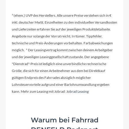
¹ (ehem.) UVP des Herstellers. Alle unsere Preise verstehen sich in €
Kassette
inkl. deutscher MwSt. Einzelheiten zu den individuellen Versandkosten
Shimano CS-M7100-12 10-45
und Lieferzeiten erfahren Sie auf der jeweiligen Produktdetailseite.
Angebote nur solange der Vorrat reicht. Irrtümer, Tippfehler,
Lenker
technische und Preis-Änderungen vorbehalten. Farbabweichungen
Syncros Creston 2.0 X Alloy 31.8mm
möglich. * Der Leasingvertrag kommt zwischen deinem Arbeitgeber
und der jeweiligen Leasinggesellschaft zustande. Der angegebene
"Dienstrad"-Preis ist lediglich eine unverbindliche rechnerische
Farbe
Größe, die sich für einen Arbeitnehmer aus dem bei Direktkauf
python black
gültigen Endpreis des Fahrrades abzüglich möglicher
Lohnsteuervorteile aufgrund einer Barlohnumwandlung ergeben
kann. Mehr zum Leasing mit Jobrad:
Jobrad Leasing
Kette
Shimano CN-M6100-12
Warum bei Fahrrad
Gewicht