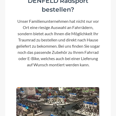
DENFELD Radsport
9,4 kg
bestellen?
Steuersatz
Unser Familienunternehmen hat nicht nur vor
Acros AIF-1134
Ort eine riesige Auswahl an Fahrrädern,
sondern bietet auch Ihnen die Möglichkeit Ihr
Traumrad zu bestellen und direkt nach Hause
Sattel
geliefert zu bekommen. Bei uns finden Sie sogar
noch das passende Zubehör zu Ihrem Fahrrad
Syncros Tofino Regular 2.0 Cutout
oder E-Bike, welches auch bei einer Lieferung
auf Wunsch montiert werden kann.
Gabel
Addict Gravel HMF Flatmount Disc 1 1/4"-1 1/2"
Eccentric Carbon steerer
Sattelstütze
Syncros SP-R101-CF