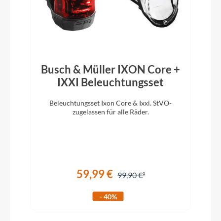
Rahmentyp
Gravelbike
Modelljahr
Busch & Müller IXON Core +
2025
IXXI Beleuchtungsset
Beleuchtungsset Ixon Core & Ixxi. StVO-
Schaltwerk
zugelassen für alle Räder.
Shimano GRX RD-RX822 GS 12 Speed
Rahmenmaterial
Carbon
59,99 €
99,90 €
- 40%
Kurbelgarnitur
Shimano GRX FC-RX610-1 40