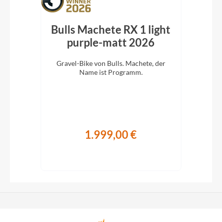
vel
Bulls Machete RX 1 light
26
purple-matt 2026
b
r
Gravel-Bike von Bulls. Machete, der
ripp
Name ist Programm.
Auss
Für 
1.999,00 €
€