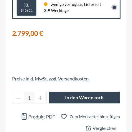
wenige verfügbar, Lieferzeit
XL
3-9 Werktage
149621
2.799,00 €
Preise inkl. MwSt. zzgl. Versandkosten
Produkt Anzahl: Gib den gewünschten Wert 
In den Warenkorb
Produkt PDF
Zum Merkzettel hinzufügen
Vergleichen