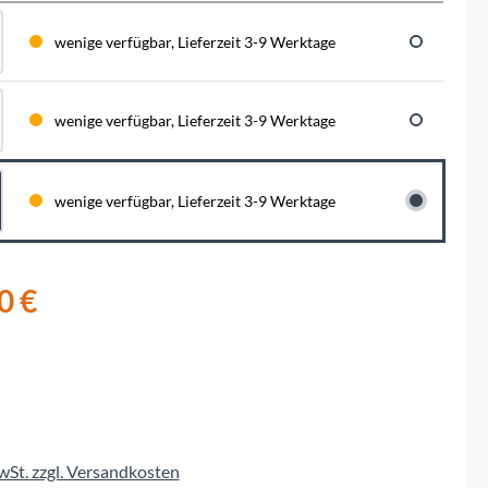
BySchulz
schnell...
schauen auf eine lange ...
haben wir für diese Notfälle eine riesen
Menge der wichtigsten Fahrrad-Ersatzteile
wenige verfügbar, Lieferzeit 3-9 Werktage
direkt auf Lager. Sowohl für Rennräder,
Contec
Mountainbikes, Trekking-Räder oder...
wenige verfügbar, Lieferzeit 3-9 Werktage
Crane Bell
Deuter
wenige verfügbar, Lieferzeit 3-9 Werktage
Dynamic
0 €
Ergon
F100
Finish Line
MwSt. zzgl. Versandkosten