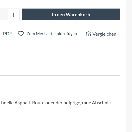
Fuxon
Anzahl: Gib den gewünschten Wert ein oder 
In den Warenkorb
Giro
Haibike
t PDF
Vergleichen
Zum Merkzettel hinzufügen
i:SY
Knog
Kärcher
Litemove
chnelle Asphalt-Route oder der holprige, raue Abschnitt.
Mammut