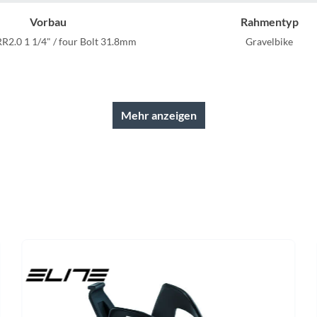
Sigg
Vorbau
Rahmentyp
Sportourer
R2.0 1 1/4" / four Bolt 31.8mm
Gravelbike
Tenways
Rahmenmaterial
Kurbelgarnitur
Carbon
Shimano GRX FC-RX610-
Mehr anzeigen
Topeak
Farbe
Kette
Uvex
ine green/blackberry purple
Shimano CN-M6100-1
Widek
Sattel
Gabel
os Tofino Regular 2.0 Cutout
Addict Gravel HMF Flatmoun
Yazoo
1/4"-1 1/2" Eccentric Carbon