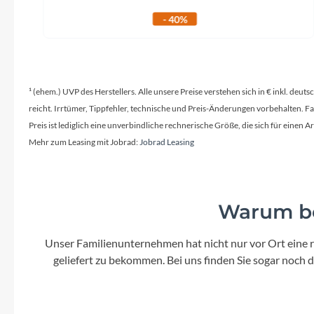
- 40%
¹ (ehem.) UVP des Herstellers. Alle unsere Preise verstehen sich in € inkl. deu
reicht. Irrtümer, Tippfehler, technische und Preis-Änderungen vorbehalten. 
Preis ist lediglich eine unverbindliche rechnerische Größe, die sich für ein
Mehr zum Leasing mit Jobrad:
Jobrad Leasing
Warum be
Unser Familienunternehmen hat nicht nur vor Ort eine r
geliefert zu bekommen. Bei uns finden Sie sogar noch