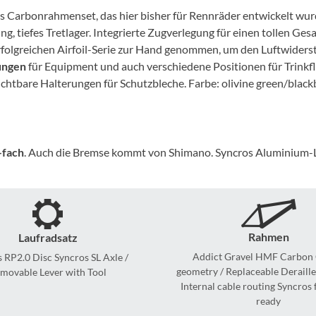
Mcfk
stes Carbonrahmenset, das hier bisher für Rennräder entwickelt w
ng, tiefes Tretlager. Integrierte Zugverlegung für einen tollen G
Mounty
lgreichen Airfoil-Serie zur Hand genommen, um den Luftwidersta
ungen
für Equipment und auch verschiedene Positionen für Trinkfla
Park Tool
ichtbare Halterungen für Schutzbleche. Farbe: olivine green/black
POC
-fach
. Auch die Bremse kommt von Shimano. Syncros Aluminium-
PUKY
RFR
Rahmen
Laufradsatz
RockShox
Addict Gravel HMF Carbon 
 RP2.0 Disc Syncros SL Axle /
geometry / Replaceable Deraill
movable Lever with Tool
Schwalbe
Internal cable routing Syncros 
ready