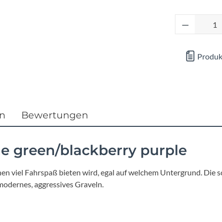
Focus
Produkt 
Ghost
Gudereit
Produk
Hercules
KLICKfix
en
Bewertungen
KTM
ne green/blackberry purple
Lezyne
nen viel Fahrspaß bieten wird, egal auf welchem Untergrund. Die s
modernes, aggressives Graveln.
Lupine