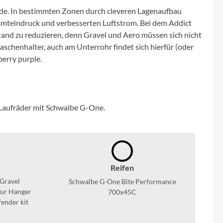
Micro
urde. In bestimmten Zonen durch cleveren Lagenaufbau
esamteindruck und verbesserten Luftstrom. Bei dem Addict
NC-17
nd zu reduzieren, denn Gravel und Aero müssen sich nicht
schenhalter, auch am Unterrohr findet sich hierfür (oder
Pegasus
berry purple.
Powerbar
Laufräder mit Schwalbe G-One.
Racktime
RIESE & MÜLLER
Reifen
ROTWILD Bikes
Gravel
Schwalbe G-One Bite Performance
eur Hanger
700x45C
Scott
fender kit