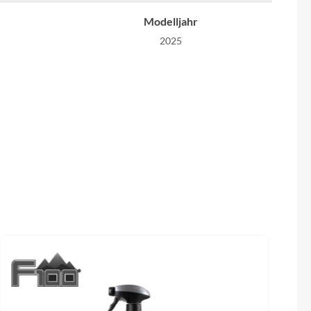
Sigma
Modelljahr
SQlab
2025
Thule
Kassette
1 40
Shimano CS-M7100-12 10-45
Uebler
Gewicht
VDO
2
9,4 kg
Winora
Sattelstütze
t Disc 1
Syncros SP-R101-CF
Zefal
 steerer