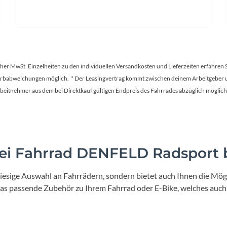
tscher MwSt. Einzelheiten zu den individuellen Versandkosten und Lieferzeiten erfahren 
Farbabweichungen möglich. * Der Leasingvertrag kommt zwischen deinem Arbeitgeber un
en Arbeitnehmer aus dem bei Direktkauf gültigen Endpreis des Fahrrades abzüglich mög
i Fahrrad DENFELD Radsport b
iesige Auswahl an Fahrrädern, sondern bietet auch Ihnen die Mögl
 das passende Zubehör zu Ihrem Fahrrad oder E-Bike, welches auch