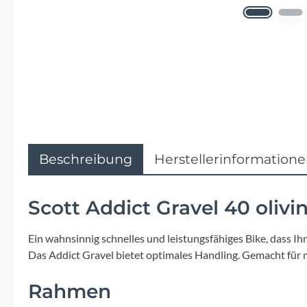
Flyer
Garmin
Gore
Hebie
Kettler Alu Rad
Beschreibung
Herstellerinformation
Koga
Scott Addict Gravel 40 olivi
Lapierre
Ein wahnsinnig schnelles und leistungsfähiges Bike, dass Ih
Das Addict Gravel bietet optimales Handling. Gemacht für 
Lizard Skins
Rahmen