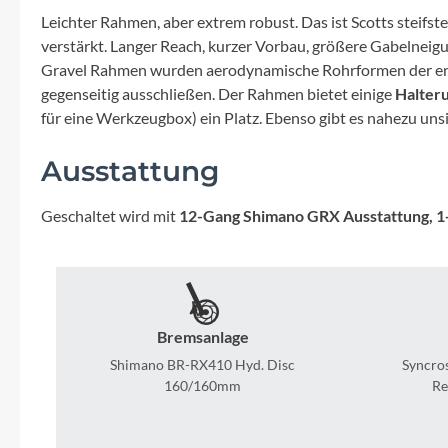
Mavic
Leichter Rahmen, aber extrem robust. Das ist Scotts steif
verstärkt. Langer Reach, kurzer Vorbau, größere Gabelneigu
MonkeyLink
Gravel Rahmen wurden aerodynamische Rohrformen der erfo
gegenseitig ausschließen. Der Rahmen bietet einige
Halter
Ortlieb
für eine Werkzeugbox) ein Platz. Ebenso gibt es nahezu uns
Ausstattung
Pitlock
Geschaltet wird mit
12-Gang Shimano GRX Ausstattung, 1
Profile Design
Reich
Bremsanlage
Rixen & Kaul
Shimano BR-RX410 Hyd. Disc
Syncros
160/160mm
Re
S'COOL