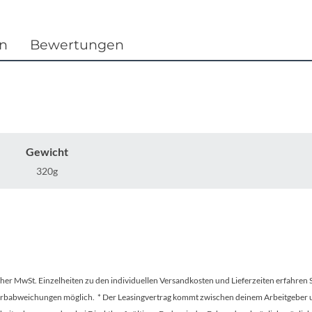
Focus
Ghost
en
Bewertungen
Gudereit
Hercules
Gewicht
KLICKfix
320g
KTM
Lezyne
Lupine
tscher MwSt. Einzelheiten zu den individuellen Versandkosten und Lieferzeiten erfahren 
Farbabweichungen möglich. * Der Leasingvertrag kommt zwischen deinem Arbeitgeber un