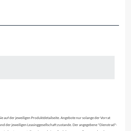
Fuxon
Giro
Haibike
i:SY
Knog
Kärcher
Litemove
Mammut
Sie auf der jeweiligen Produktdetailseite. Angebote nur solange der Vorrat
d der jeweiligen Leasinggesellschaft zustande. Der angegebene "Dienstrad"-