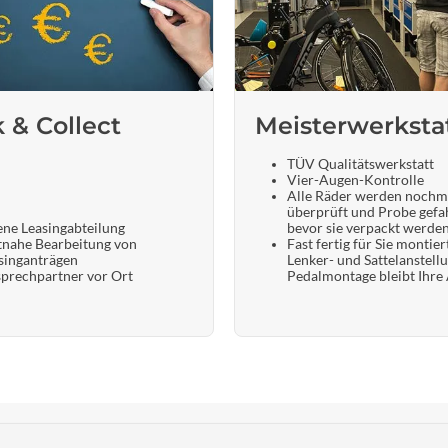
k & Collect
Meisterwerksta
TÜV Qualitätswerkstatt
Vier-Augen-Kontrolle
Alle Räder werden nochm
überprüft und Probe gefa
ene Leasingabteilung
bevor sie verpackt werde
tnahe Bearbeitung von
Fast fertig für Sie montier
singanträgen
Lenker- und Sattelanstell
prechpartner vor Ort
Pedalmontage bleibt Ihre