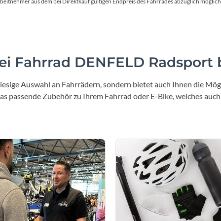
Mcfk
en Arbeitnehmer aus dem bei Direktkauf gültigen Endpreis des Fahrrades abzüglich mög
Mounty
Park Tool
i Fahrrad DENFELD Radsport b
POC
iesige Auswahl an Fahrrädern, sondern bietet auch Ihnen die Mögl
 das passende Zubehör zu Ihrem Fahrrad oder E-Bike, welches auch
PUKY
RFR
RockShox
Schwalbe