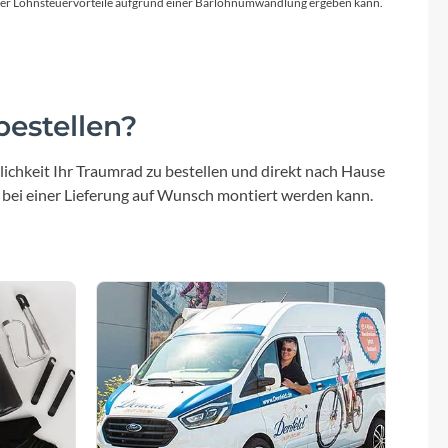
Micro
licher Lohnsteuervorteile aufgrund einer Barlohnumwandlung ergeben kann.
NC-17
Pegasus
estellen?
Powerbar
ichkeit Ihr Traumrad zu bestellen und direkt nach Hause
 bei einer Lieferung auf Wunsch montiert werden kann.
Racktime
RIESE & MÜLLER
ROTWILD Bikes
Scott