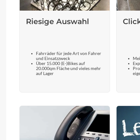
SHIMANO
SKS
Riesige Auswahl
Clic
SRAM
Tip Top
Fahrräder für jede Art von Fahrer
und Einsatzzweck
Mei
Über 15.000 (E-)Bikes auf
Exp
20.000qm Fläche und vieles mehr
Pro
Unleazhed
auf Lager
eig
Voxom
Woom
Zipp