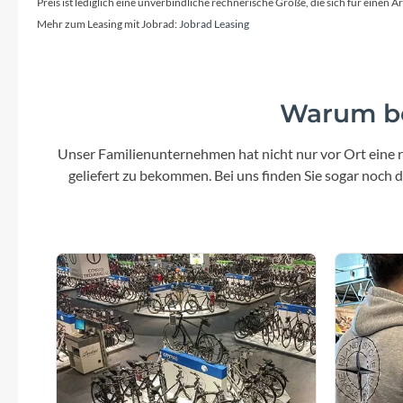
Mavic
Preis ist lediglich eine unverbindliche rechnerische Größe, die sich für ein
Mehr zum Leasing mit Jobrad:
Jobrad Leasing
MonkeyLink
Ortlieb
Warum be
Pitlock
Unser Familienunternehmen hat nicht nur vor Ort eine r
geliefert zu bekommen. Bei uns finden Sie sogar noch
Profile Design
Reich
Rixen & Kaul
S'COOL