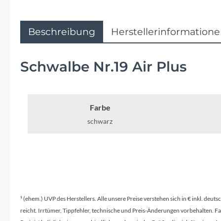
Flyer
Garmin
Beschreibung
Herstellerinformation
Gore
Schwalbe Nr.19 Air Plus
Hebie
Farbe
Kettler Alu Rad
schwarz
Koga
Lapierre
Lizard Skins
¹ (ehem.) UVP des Herstellers. Alle unsere Preise verstehen sich in € inkl. deu
reicht. Irrtümer, Tippfehler, technische und Preis-Änderungen vorbehalten. 