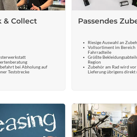
Sigg
Sportourer
k & Collect
Passendes Zub
Tenways
Riesige Auswahl an Zube
Vollsortiment im Bereich
Topeak
Fahrradteile
sterwerkstatt
Größte Bekleidungsabteil
ertenberatung
Region
befahrt bei Abholung auf
Zubehör am Rad wird vor
Uvex
ener Teststrecke
Lieferung übrigens direkt
Widek
Yazoo