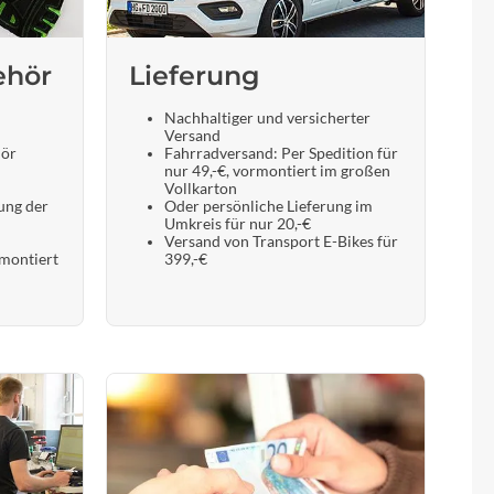
Sigma
SQlab
ehör
Lieferung
Nachhaltiger und versicherter
Thule
Versand
hör
Fahrradversand: Per Spedition für
nur 49,-€, vormontiert im großen
Uebler
Vollkarton
ung der
Oder persönliche Lieferung im
Umkreis für nur 20,-€
Versand von Transport E-Bikes für
VDO
 montiert
399,-€
Winora
Zefal