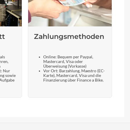
tt
Zahlungsmethoden
als
Online: Bequem per Paypal,
hren,
Mastercard, Visa oder
n
Überweisung (Vorkasse)
t: Nur
Vor Ort: Barzahlung, Maestro (EC-
ung sowie
Karte), Mastercard, Visa und die
 Aufgabe
Finanzierung über Finance a Bike.