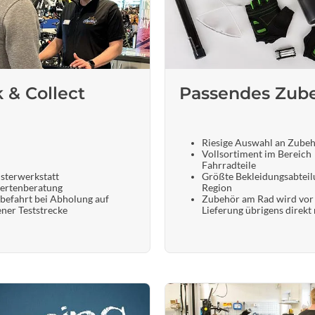
Sigg
Sportourer
Tenways
k & Collect
Passendes Zub
Topeak
Riesige Auswahl an Zube
Vollsortiment im Bereich
Uvex
Fahrradteile
sterwerkstatt
Größte Bekleidungsabteil
ertenberatung
Region
Widek
befahrt bei Abholung auf
Zubehör am Rad wird vor
ener Teststrecke
Lieferung übrigens direkt
Yazoo