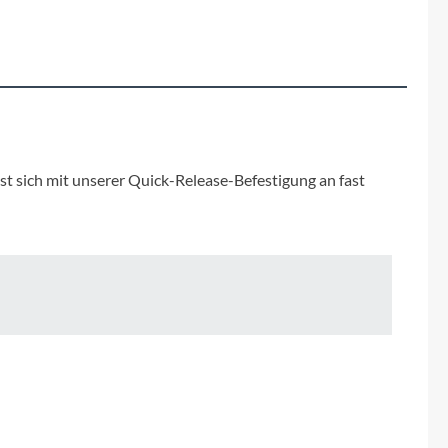
Fuxon
Giro
Haibike
i:SY
t sich mit unserer Quick-Release-Befestigung an fast
Knog
Kärcher
Litemove
Mammut