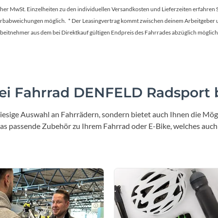
Mcfk
tscher MwSt. Einzelheiten zu den individuellen Versandkosten und Lieferzeiten erfahren 
Farbabweichungen möglich. * Der Leasingvertrag kommt zwischen deinem Arbeitgeber un
Mounty
en Arbeitnehmer aus dem bei Direktkauf gültigen Endpreis des Fahrrades abzüglich mög
Park Tool
POC
i Fahrrad DENFELD Radsport b
PUKY
iesige Auswahl an Fahrrädern, sondern bietet auch Ihnen die Mögl
 das passende Zubehör zu Ihrem Fahrrad oder E-Bike, welches auch
RFR
RockShox
Schwalbe