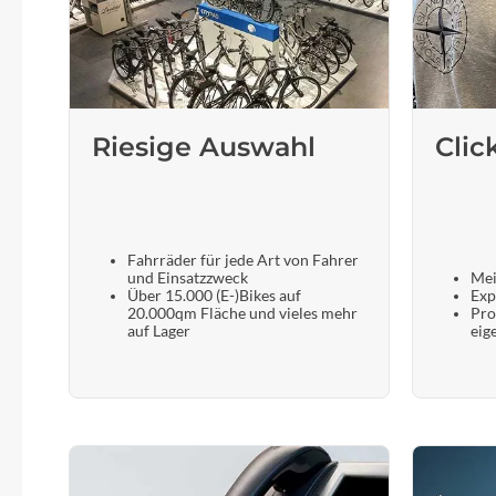
SHIMANO
SKS
SRAM
Riesige Auswahl
Clic
Tip Top
Unleazhed
Fahrräder für jede Art von Fahrer
und Einsatzzweck
Mei
Über 15.000 (E-)Bikes auf
Exp
Voxom
20.000qm Fläche und vieles mehr
Pro
auf Lager
eig
Woom
Zipp