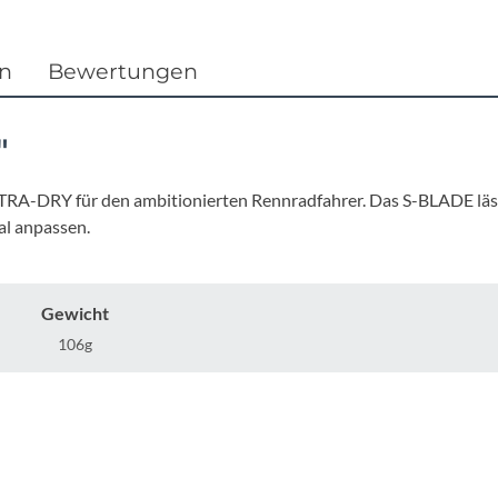
Focus
Ghost
en
Bewertungen
Gudereit
"
Hercules
TRA-DRY für den ambitionierten Rennradfahrer. Das S-BLADE läss
al anpassen.
KLICKfix
KTM
Gewicht
106g
Lezyne
Lupine