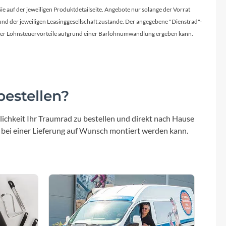
Micro
Sie auf der jeweiligen Produktdetailseite. Angebote nur solange der Vorrat
d der jeweiligen Leasinggesellschaft zustande. Der angegebene "Dienstrad"-
NC-17
licher Lohnsteuervorteile aufgrund einer Barlohnumwandlung ergeben kann.
Pegasus
Powerbar
estellen?
Racktime
ichkeit Ihr Traumrad zu bestellen und direkt nach Hause
 bei einer Lieferung auf Wunsch montiert werden kann.
RIESE & MÜLLER
ROTWILD Bikes
Scott