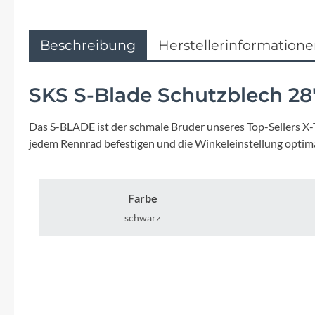
Flyer
Garmin
Beschreibung
Herstellerinformation
Gore
SKS S-Blade Schutzblech 28
Hebie
Das S-BLADE ist der schmale Bruder unseres Top-Sellers X-
jedem Rennrad befestigen und die Winkeleinstellung optim
Kettler Alu Rad
Koga
Farbe
schwarz
Lapierre
Lizard Skins