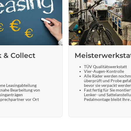
k & Collect
Meisterwerksta
TÜV Qualitätswerkstatt
Vier-Augen-Kontrolle
Alle Räder werden nochm
überprüft und Probe gefa
ene Leasingabteilung
bevor sie verpackt werde
tnahe Bearbeitung von
Fast fertig für Sie montier
singanträgen
Lenker- und Sattelanstell
prechpartner vor Ort
Pedalmontage bleibt Ihre