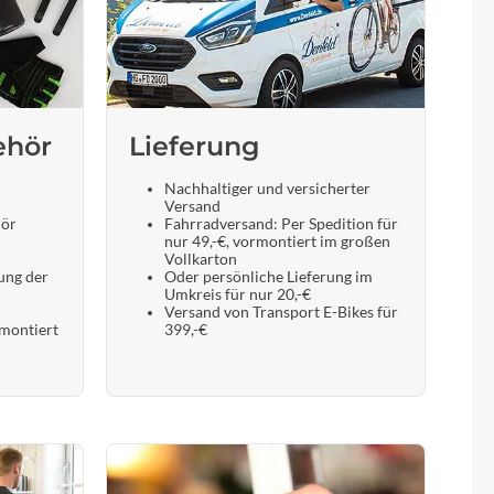
Sigma
SQlab
Thule
ehör
Lieferung
Uebler
Nachhaltiger und versicherter
Versand
hör
Fahrradversand: Per Spedition für
nur 49,-€, vormontiert im großen
VDO
Vollkarton
ung der
Oder persönliche Lieferung im
Umkreis für nur 20,-€
Winora
Versand von Transport E-Bikes für
 montiert
399,-€
Zefal