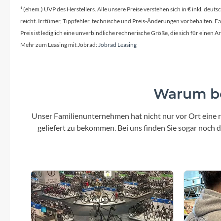
Mavic
¹ (ehem.) UVP des Herstellers. Alle unsere Preise verstehen sich in € inkl. deu
reicht. Irrtümer, Tippfehler, technische und Preis-Änderungen vorbehalten. 
MonkeyLink
Preis ist lediglich eine unverbindliche rechnerische Größe, die sich für ein
Mehr zum Leasing mit Jobrad:
Jobrad Leasing
Ortlieb
Pitlock
Warum be
Profile Design
Unser Familienunternehmen hat nicht nur vor Ort eine r
geliefert zu bekommen. Bei uns finden Sie sogar noch
Reich
Rixen & Kaul
S'COOL