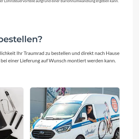
Micro
licher Lohnsteuervorteile aufgrund einer Barlohnumwandlung ergeben kann.
NC-17
Pegasus
estellen?
Powerbar
ichkeit Ihr Traumrad zu bestellen und direkt nach Hause
 bei einer Lieferung auf Wunsch montiert werden kann.
Racktime
RIESE & MÜLLER
ROTWILD Bikes
Scott