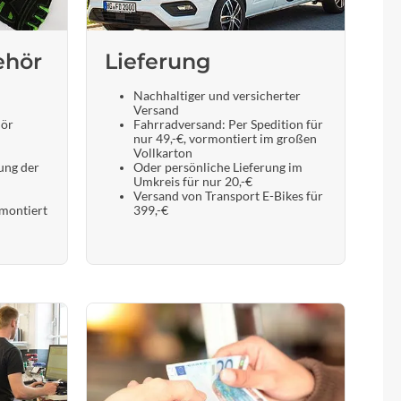
Sigma
SQlab
ehör
Lieferung
Nachhaltiger und versicherter
Thule
Versand
hör
Fahrradversand: Per Spedition für
nur 49,-€, vormontiert im großen
Uebler
Vollkarton
ung der
Oder persönliche Lieferung im
Umkreis für nur 20,-€
Versand von Transport E-Bikes für
VDO
 montiert
399,-€
Winora
Zefal