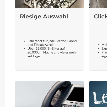
SHIMANO
SKS
Riesige Auswahl
Clic
SRAM
Tip Top
Fahrräder für jede Art von Fahrer
und Einsatzzweck
Mei
Über 15.000 (E-)Bikes auf
Exp
20.000qm Fläche und vieles mehr
Pro
Unleazhed
auf Lager
eig
Voxom
Woom
Zipp