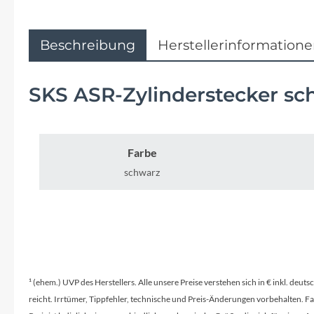
Flyer
Garmin
Beschreibung
Herstellerinformation
Gore
SKS ASR-Zylinderstecker sc
Hebie
Farbe
Kettler Alu Rad
schwarz
Koga
Lapierre
Lizard Skins
¹ (ehem.) UVP des Herstellers. Alle unsere Preise verstehen sich in € inkl. deu
reicht. Irrtümer, Tippfehler, technische und Preis-Änderungen vorbehalten. 