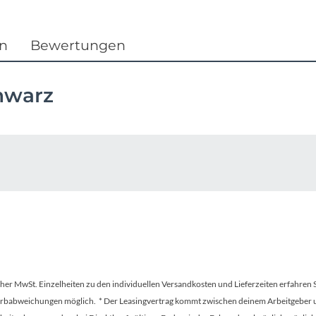
Focus
Ghost
en
Bewertungen
Gudereit
hwarz
Hercules
KLICKfix
KTM
Lezyne
Lupine
tscher MwSt. Einzelheiten zu den individuellen Versandkosten und Lieferzeiten erfahren 
Farbabweichungen möglich. * Der Leasingvertrag kommt zwischen deinem Arbeitgeber un