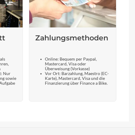
tt
Zahlungsmethoden
als
Online: Bequem per Paypal,
hren,
Mastercard, Visa oder
n
Überweisung (Vorkasse)
t: Nur
Vor Ort: Barzahlung, Maestro (EC-
ung sowie
Karte), Mastercard, Visa und die
 Aufgabe
Finanzierung über Finance a Bike.