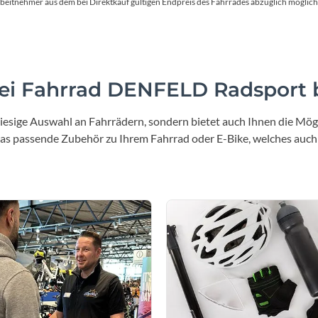
Mcfk
en Arbeitnehmer aus dem bei Direktkauf gültigen Endpreis des Fahrrades abzüglich mög
Mounty
Park Tool
i Fahrrad DENFELD Radsport b
POC
iesige Auswahl an Fahrrädern, sondern bietet auch Ihnen die Mögl
 das passende Zubehör zu Ihrem Fahrrad oder E-Bike, welches auch
PUKY
RFR
RockShox
Schwalbe