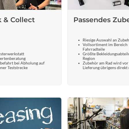
Sigg
Sportourer
k & Collect
Passendes Zub
Tenways
Riesige Auswahl an Zube
Vollsortiment im Bereich
Topeak
Fahrradteile
sterwerkstatt
Größte Bekleidungsabteil
ertenberatung
Region
befahrt bei Abholung auf
Zubehör am Rad wird vor
Uvex
ener Teststrecke
Lieferung übrigens direkt
Widek
Yazoo