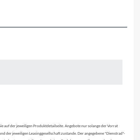
Fuxon
Giro
Haibike
i:SY
Knog
Kärcher
Litemove
Mammut
Sie auf der jeweiligen Produktdetailseite. Angebote nur solange der Vorrat
d der jeweiligen Leasinggesellschaft zustande. Der angegebene "Dienstrad"-