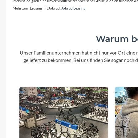
Mavic
Preis ist lediglich eine unverbindliche rechnerische Größe, die sich für ein
Mehr zum Leasing mit Jobrad:
Jobrad Leasing
MonkeyLink
Ortlieb
Warum be
Pitlock
Unser Familienunternehmen hat nicht nur vor Ort eine r
geliefert zu bekommen. Bei uns finden Sie sogar noch
Profile Design
Reich
Rixen & Kaul
S'COOL