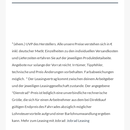
¹ (ehem.) UVP des Herstellers. Alle unsere Preise verstehen sich in €
inkl. deutscher MwSt. Einzelheiten zu den individuellen Versandkosten
und Lieferzeiten erfahren Sie auf der jeweiligen Produktdetailseite.
Angebote nur solange der Vorrat reicht. Irrtümer, Tippfehler,
technische und Preis-Änderungen vorbehalten. Farbabweichungen
möglich. * Der Leasingvertrag kommt zwischen deinem Arbeitgeber
und der jeweiligen Leasinggesellschaft zustande. Der angegebene
"Dienstrad"-Preis ist lediglich eine unverbindliche rechnerische
Größe, die sich für einen Arbeitnehmer aus dem bei Direktkauf
gültigen Endpreis des Fahrrades abzüglich möglicher
Lohnsteuervorteile aufgrund einer Barlohnumwandlung ergeben
kann. Mehr zum Leasing mit Jobrad:
Jobrad Leasing