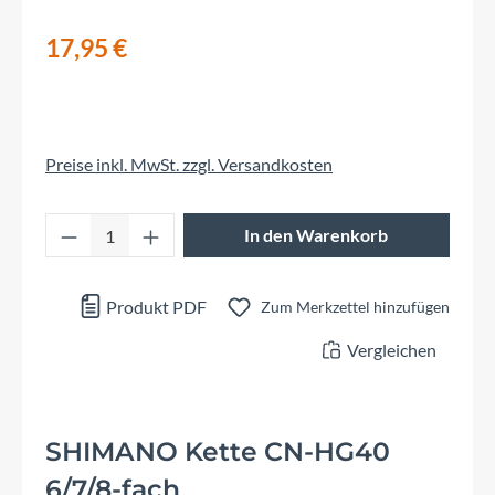
17,95 €
Preise inkl. MwSt. zzgl. Versandkosten
Produkt Anzahl: Gib den gewünschten Wert 
In den Warenkorb
Produkt PDF
Zum Merkzettel hinzufügen
Vergleichen
SHIMANO Kette CN-HG40
6/7/8-fach