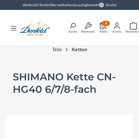
Werkstatt-Termin
Über uns
Karierre
Leasing
Kontakt
Service
alt springen
8
Suche
Werkstatt
News
Konto
Warenko
Teile
Ketten
SHIMANO Kette CN-
HG40 6/7/8-fach