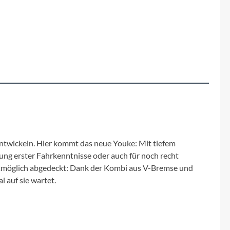
Fuxon
Giro
Haibike
i:SY
Knog
rentwickeln. Hier kommt das neue Youke: Mit tiefem
Kärcher
ng erster Fahrkenntnisse oder auch für noch recht
stmöglich abgedeckt: Dank der Kombi aus V-Bremse und
Litemove
 auf sie wartet.
Mammut