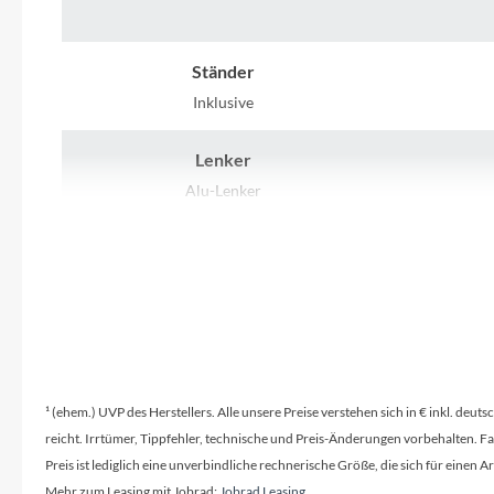
SHIMANO
SKS
Ständer
Inklusive
SRAM
Lenker
Tip Top
Alu-Lenker
Bremshebel
Unleazhed
Kindgerechter Bremsgriff, verstellbar
Voxom
Woom
¹ (ehem.) UVP des Herstellers. Alle unsere Preise verstehen sich in € inkl. deu
Zipp
reicht. Irrtümer, Tippfehler, technische und Preis-Änderungen vorbehalten. 
Preis ist lediglich eine unverbindliche rechnerische Größe, die sich für ein
Mehr zum Leasing mit Jobrad:
Jobrad Leasing