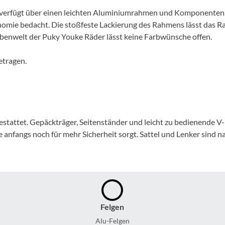
Mcfk
oll verfügt über einen leichten Aluminiumrahmen und Komponenten,
nomie bedacht. Die stoßfeste Lackierung des Rahmens lässt das Ra
Mounty
benwelt der Puky Youke Räder lässt keine Farbwünsche offen.
Park Tool
etragen.
POC
PUKY
gestattet. Gepäckträger, Seitenständer und leicht zu bedienende 
anfangs noch für mehr Sicherheit sorgt. Sattel und Lenker sind na
RFR
RockShox
Schwalbe
Felgen
Alu-Felgen