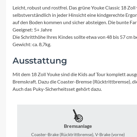
Mavic
Leicht, robust und rostfrei. Das grüne Youke Classic 18 Z
selbstverständlich in jeder Hinsicht eine kindgerechte Ergo
MonkeyLink
auf den Boden kommen und sicher absteigen. Die bunte Far
Geeignet: 5+ Jahre
Ortlieb
Die Schritthöhe Ihres Kindes sollte etwa von 48 bis 57 cm b
Gewicht: ca. 8,7kg.
Pitlock
Ausstattung
Profile Design
Mit dem 18 Zoll Youke sind die Kids auf Tour komplett aus
Bremskraft. Dazu die Coaster-Bremse (Rücktrittbremse), die 
Reich
Auch das Puky-Sicherheitsset gehört dazu.
Rixen & Kaul
S'COOL
Bremsanlage
Coaster-Brake (Rücktrittbremse), V-Brake (vorne)