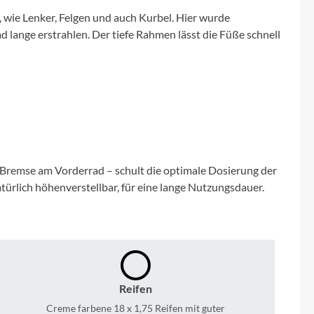
Micro
 wie Lenker, Felgen und auch Kurbel. Hier wurde
d lange erstrahlen. Der tiefe Rahmen lässt die Füße schnell
NC-17
Pegasus
Powerbar
Racktime
V-Bremse am Vorderrad – schult die optimale Dosierung der
türlich höhenverstellbar, für eine lange Nutzungsdauer.
RIESE & MÜLLER
ROTWILD Bikes
Scott
Reifen
Creme farbene 18 x 1,75 Reifen mit guter