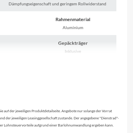
Sigma
Dämpfungseigenschaft und geringem Rollwiderstand
SQlab
Rahmenmaterial
Aluminium
Thule
Gepäckträger
Uebler
Inklusive
VDO
Winora
Zefal
Sie auf der jeweiligen Produktdetailseite. Angebote nur solange der Vorrat
d der jeweiligen Leasinggesellschaft zustande. Der angegebene "Dienstrad"-
licher Lohnsteuervorteile aufgrund einer Barlohnumwandlung ergeben kann.