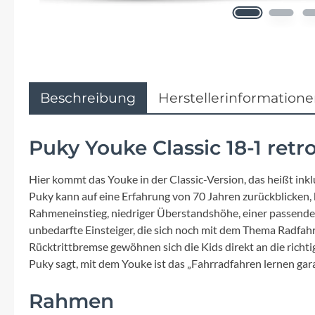
Flyer
Garmin
Gore
Beschreibung
Herstellerinformation
Hebie
Puky Youke Classic 18-1 retr
Kettler Alu Rad
Hier kommt das Youke in der Classic-Version, das heißt ink
Puky kann auf eine Erfahrung von 70 Jahren zurückblicken, k
Koga
Rahmeneinstieg, niedriger Überstandshöhe, einer passenden
unbedarfte Einsteiger, die sich noch mit dem Thema Radf
Lapierre
Rücktrittbremse gewöhnen sich die Kids direkt an die richti
Puky sagt, mit dem Youke ist das „Fahrradfahren lernen garan
Lizard Skins
Rahmen