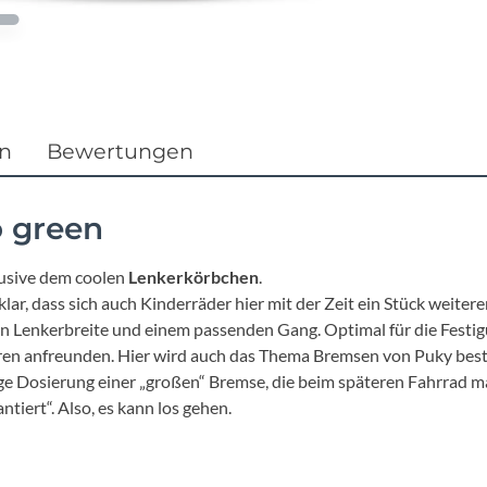
Focus
Ghost
Gudereit
en
Bewertungen
Hercules
o green
KLICKfix
lusive dem coolen
Lenkerkörbchen
.
lar, dass sich auch Kinderräder hier mit der Zeit ein Stück weite
KTM
 Lenkerbreite und einem passenden Gang. Optimal für die Festigu
ahren anfreunden. Hier wird auch das Thema Bremsen von Puky be
Lezyne
ge Dosierung einer „großen“ Bremse, die beim späteren Fahrrad mal
tiert“. Also, es kann los gehen.
Lupine