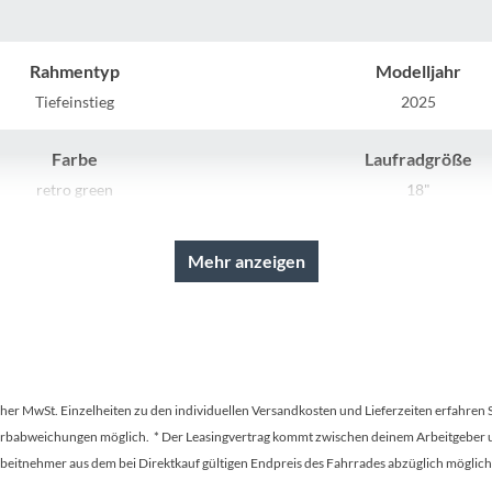
Sigg
Sportourer
Rahmentyp
Modelljahr
Tiefeinstieg
2025
Tenways
Farbe
Laufradgröße
Topeak
retro green
18"
Gabel
Uvex
Mehr anzeigen
Unicrown-Gabel
Widek
Yazoo
tscher MwSt. Einzelheiten zu den individuellen Versandkosten und Lieferzeiten erfahren 
Farbabweichungen möglich. * Der Leasingvertrag kommt zwischen deinem Arbeitgeber un
en Arbeitnehmer aus dem bei Direktkauf gültigen Endpreis des Fahrrades abzüglich mög