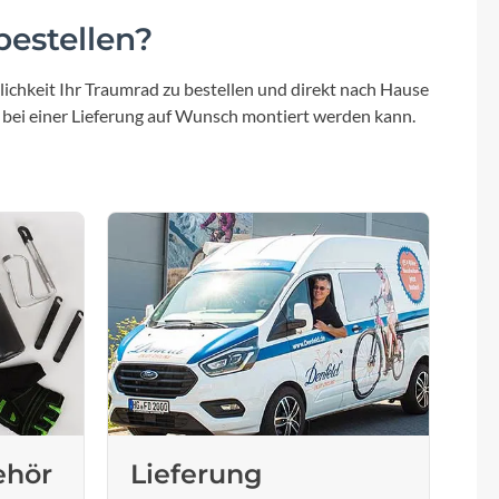
Sigma
estellen?
SQlab
ichkeit Ihr Traumrad zu bestellen und direkt nach Hause
 bei einer Lieferung auf Wunsch montiert werden kann.
Thule
Uebler
VDO
Winora
Zefal
ehör
Lieferung