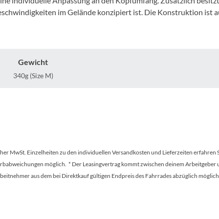
ine individuelle Anpassung an den Kopfumfang. Zusätzlich besitzt 
Mcfk
e Geschwindigkeiten im Gelände konzipiert ist. Die Konstruktion is
Mounty
Park Tool
Gewicht
340g (Size M)
POC
PUKY
RFR
tscher MwSt. Einzelheiten zu den individuellen Versandkosten und Lieferzeiten erfahren 
Farbabweichungen möglich. * Der Leasingvertrag kommt zwischen deinem Arbeitgeber un
RockShox
en Arbeitnehmer aus dem bei Direktkauf gültigen Endpreis des Fahrrades abzüglich mög
Schwalbe