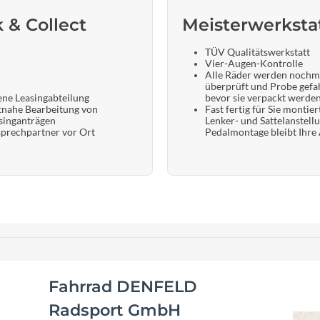
k & Collect
Meisterwerksta
TÜV Qualitätswerkstatt
Vier-Augen-Kontrolle
Alle Räder werden nochm
überprüft und Probe gefa
ene Leasingabteilung
bevor sie verpackt werde
tnahe Bearbeitung von
Fast fertig für Sie montier
singanträgen
Lenker- und Sattelanstell
prechpartner vor Ort
Pedalmontage bleibt Ihre
Fahrrad DENFELD
Radsport GmbH