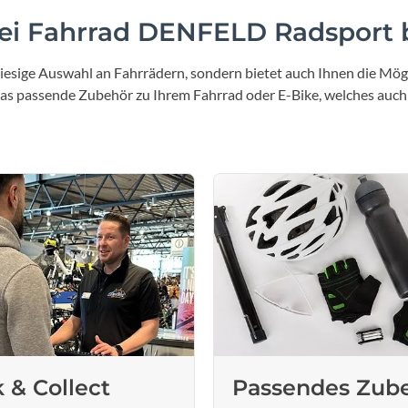
Sigg
i Fahrrad DENFELD Radsport b
Sportourer
iesige Auswahl an Fahrrädern, sondern bietet auch Ihnen die Mögl
 das passende Zubehör zu Ihrem Fahrrad oder E-Bike, welches auch
Tenways
Topeak
Uvex
Widek
Yazoo
k & Collect
Passendes Zub