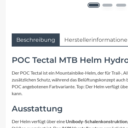
Flyer
Garmin
Gore
Beschreibung
Herstellerinformation
Hebie
POC Tectal MTB Helm Hydr
Kettler Alu Rad
Der POC Tectal ist ein Mountainbike-Helm, der für Trail-, 
zusätzlichen Schutz, während das Belüftungskonzept auch b
Koga
POC angebotenen Farbvariante. Top: Der Helm verfügt über
kann.
Lapierre
Ausstattung
Lizard Skins
Der Helm verfügt über eine
Unibody-Schalenkonstruktion