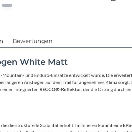
Focus
Ghost
Gudereit
en
Bewertungen
Hercules
ogen White Matt
KLICKfix
All-Mountain- und Enduro-Einsätze entwickelt wurde. Die erweite
ei längeren Anstiegen auf dem Trail für angenehmes Klima sorgt.
KTM
 einen integrierten
RECCO®-Reflektor
, der die Ortung durch e
Lezyne
Lupine
, die die strukturelle Stabilität erhöht. Im Inneren kommt eine
EPS