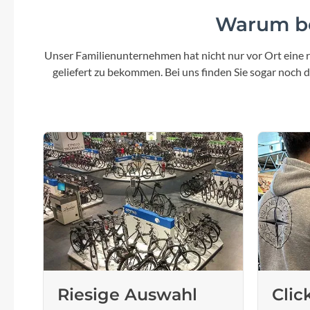
SHIMANO
Warum be
SKS
Unser Familienunternehmen hat nicht nur vor Ort eine r
geliefert zu bekommen. Bei uns finden Sie sogar noch
SRAM
Tip Top
Unleazhed
Voxom
Woom
Zipp
Riesige Auswahl
Clic