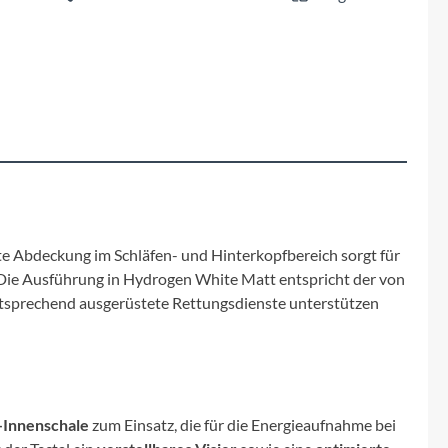
Fuxon
Giro
Haibike
i:SY
Knog
rte Abdeckung im Schläfen- und Hinterkopfbereich sorgt für
 Die Ausführung in Hydrogen White Matt entspricht der von
Kärcher
ntsprechend ausgerüstete Rettungsdienste unterstützen
Litemove
Mammut
-Innenschale
zum Einsatz, die für die Energieaufnahme bei