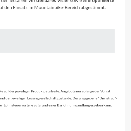
der Tectal ein
verstellbares Visier
sowie eine
optimierte
Micro
t auf den Einsatz im Mountainbike-Bereich abgestimmt.
NC-17
Pegasus
Powerbar
Racktime
RIESE & MÜLLER
Sie auf der jeweiligen Produktdetailseite. Angebote nur solange der Vorrat
d der jeweiligen Leasinggesellschaft zustande. Der angegebene "Dienstrad"-
ROTWILD Bikes
licher Lohnsteuervorteile aufgrund einer Barlohnumwandlung ergeben kann.
Scott