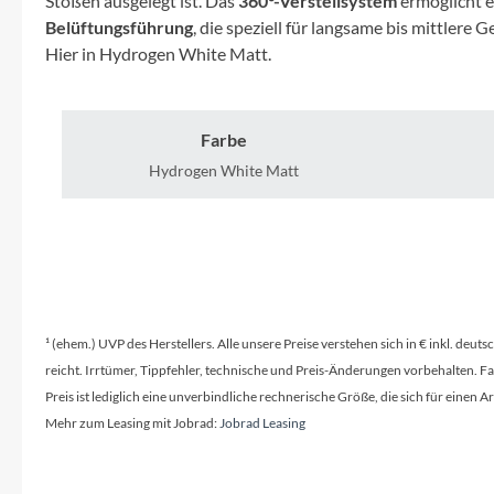
Stößen ausgelegt ist. Das
360°-Verstellsystem
ermöglicht e
Mavic
Belüftungsführung
, die speziell für langsame bis mittler
Hier in Hydrogen White Matt.
MonkeyLink
Ortlieb
Farbe
Hydrogen White Matt
Pitlock
Profile Design
Reich
¹ (ehem.) UVP des Herstellers. Alle unsere Preise verstehen sich in € inkl. deu
Rixen & Kaul
reicht. Irrtümer, Tippfehler, technische und Preis-Änderungen vorbehalten. 
Preis ist lediglich eine unverbindliche rechnerische Größe, die sich für ein
Mehr zum Leasing mit Jobrad:
Jobrad Leasing
S'COOL