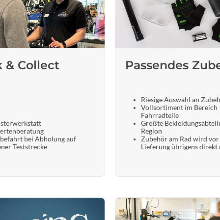
Sigg
Sportourer
Tenways
k & Collect
Passendes Zub
Topeak
Riesige Auswahl an Zube
Vollsortiment im Bereich
Uvex
Fahrradteile
sterwerkstatt
Größte Bekleidungsabteil
ertenberatung
Region
Widek
befahrt bei Abholung auf
Zubehör am Rad wird vor
ener Teststrecke
Lieferung übrigens direkt
Yazoo