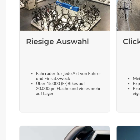
SHIMANO
SKS
SRAM
Riesige Auswahl
Clic
Tip Top
Unleazhed
Fahrräder für jede Art von Fahrer
und Einsatzzweck
Mei
Über 15.000 (E-)Bikes auf
Exp
Voxom
20.000qm Fläche und vieles mehr
Pro
auf Lager
eig
Woom
Zipp