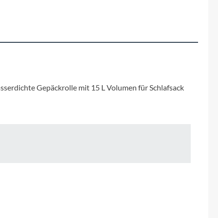
Fuxon
Giro
Haibike
i:SY
sserdichte Gepäckrolle mit 15 L Volumen für Schlafsack
Knog
Kärcher
Litemove
Mammut