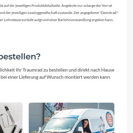
Micro
Sie auf der jeweiligen Produktdetailseite. Angebote nur solange der Vorrat
d der jeweiligen Leasinggesellschaft zustande. Der angegebene "Dienstrad"-
NC-17
licher Lohnsteuervorteile aufgrund einer Barlohnumwandlung ergeben kann.
Pegasus
Powerbar
estellen?
Racktime
ichkeit Ihr Traumrad zu bestellen und direkt nach Hause
 bei einer Lieferung auf Wunsch montiert werden kann.
RIESE & MÜLLER
ROTWILD Bikes
Scott