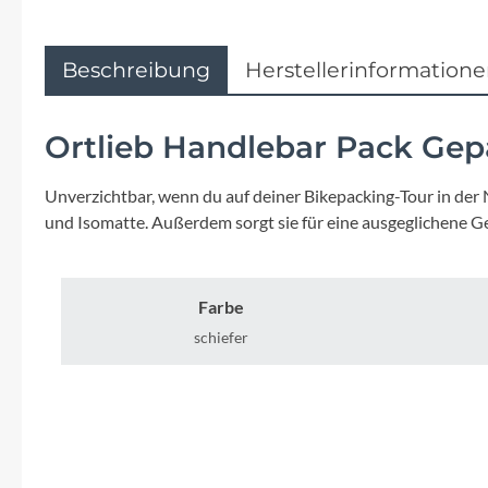
Flyer
Garmin
Beschreibung
Herstellerinformation
Gore
Ortlieb Handlebar Pack Gep
Hebie
Unverzichtbar, wenn du auf deiner Bikepacking-Tour in der
und Isomatte. Außerdem sorgt sie für eine ausgeglichene G
Kettler Alu Rad
Koga
Farbe
schiefer
Lapierre
Lizard Skins