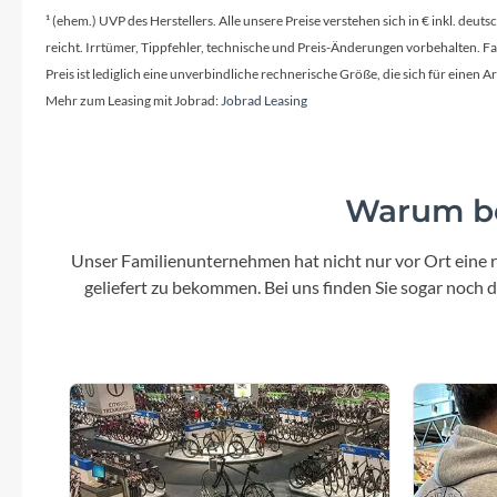
Mavic
¹ (ehem.) UVP des Herstellers. Alle unsere Preise verstehen sich in € inkl. deu
reicht. Irrtümer, Tippfehler, technische und Preis-Änderungen vorbehalten. 
MonkeyLink
Preis ist lediglich eine unverbindliche rechnerische Größe, die sich für ein
Mehr zum Leasing mit Jobrad:
Jobrad Leasing
Ortlieb
Pitlock
Warum be
Profile Design
Unser Familienunternehmen hat nicht nur vor Ort eine r
geliefert zu bekommen. Bei uns finden Sie sogar noch
Reich
Rixen & Kaul
S'COOL