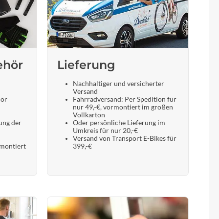
Sigma
SQlab
Thule
ehör
Lieferung
Uebler
Nachhaltiger und versicherter
Versand
hör
Fahrradversand: Per Spedition für
nur 49,-€, vormontiert im großen
VDO
Vollkarton
ung der
Oder persönliche Lieferung im
Umkreis für nur 20,-€
Winora
Versand von Transport E-Bikes für
 montiert
399,-€
Zefal