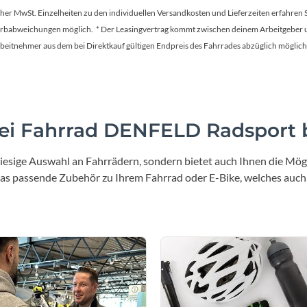
Mcfk
tscher MwSt. Einzelheiten zu den individuellen Versandkosten und Lieferzeiten erfahren 
Farbabweichungen möglich. * Der Leasingvertrag kommt zwischen deinem Arbeitgeber un
Mounty
en Arbeitnehmer aus dem bei Direktkauf gültigen Endpreis des Fahrrades abzüglich mög
Park Tool
POC
i Fahrrad DENFELD Radsport b
PUKY
iesige Auswahl an Fahrrädern, sondern bietet auch Ihnen die Mögl
 das passende Zubehör zu Ihrem Fahrrad oder E-Bike, welches auch
RFR
RockShox
Schwalbe