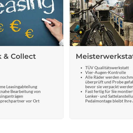
k & Collect
Meisterwerksta
TÜV Qualitätswerkstatt
Vier-Augen-Kontrolle
Alle Räder werden nochm
überprüft und Probe gefa
ene Leasingabteilung
bevor sie verpackt werde
tnahe Bearbeitung von
Fast fertig für Sie montier
singanträgen
Lenker- und Sattelanstell
prechpartner vor Ort
Pedalmontage bleibt Ihre