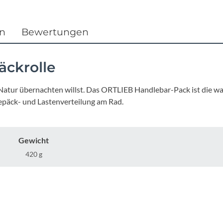
Focus
Ghost
en
Bewertungen
Gudereit
äckrolle
Hercules
 Natur übernachten willst. Das ORTLIEB Handlebar-Pack ist die wa
epäck- und Lastenverteilung am Rad.
KLICKfix
KTM
Gewicht
420 g
Lezyne
Lupine