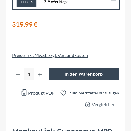
3-9 Werktage
111756
319,99 €
Preise inkl. MwSt. zzgl. Versandkosten
Produkt Anzahl: Gib den gewünschten Wert 
In den Warenkorb
Produkt PDF
Zum Merkzettel hinzufügen
Vergleichen