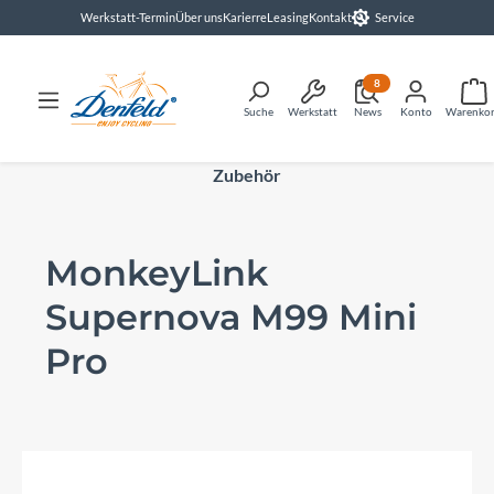
Werkstatt-Termin
Über uns
Karierre
Leasing
Kontakt
Service
alt springen
8
Suche
Werkstatt
News
Konto
Warenko
Zubehör
MonkeyLink
Supernova M99 Mini
Pro