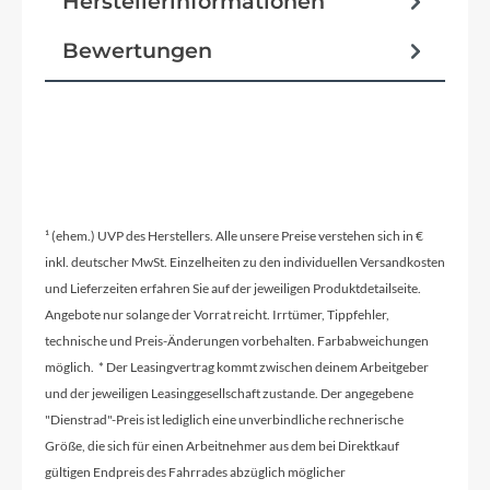
Herstellerinformationen
Bewertungen
¹ (ehem.) UVP des Herstellers. Alle unsere Preise verstehen sich in €
inkl. deutscher MwSt. Einzelheiten zu den individuellen Versandkosten
und Lieferzeiten erfahren Sie auf der jeweiligen Produktdetailseite.
Angebote nur solange der Vorrat reicht. Irrtümer, Tippfehler,
technische und Preis-Änderungen vorbehalten. Farbabweichungen
möglich. * Der Leasingvertrag kommt zwischen deinem Arbeitgeber
und der jeweiligen Leasinggesellschaft zustande. Der angegebene
"Dienstrad"-Preis ist lediglich eine unverbindliche rechnerische
Größe, die sich für einen Arbeitnehmer aus dem bei Direktkauf
gültigen Endpreis des Fahrrades abzüglich möglicher