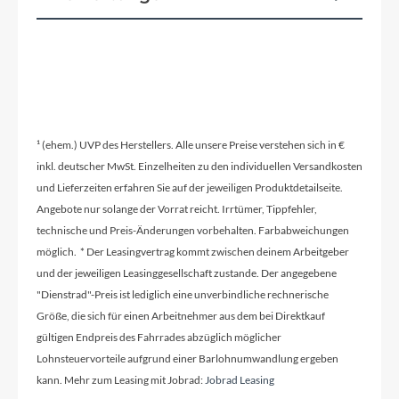
¹ (ehem.) UVP des Herstellers. Alle unsere Preise verstehen sich in €
inkl. deutscher MwSt. Einzelheiten zu den individuellen Versandkosten
und Lieferzeiten erfahren Sie auf der jeweiligen Produktdetailseite.
Angebote nur solange der Vorrat reicht. Irrtümer, Tippfehler,
technische und Preis-Änderungen vorbehalten. Farbabweichungen
möglich. * Der Leasingvertrag kommt zwischen deinem Arbeitgeber
und der jeweiligen Leasinggesellschaft zustande. Der angegebene
"Dienstrad"-Preis ist lediglich eine unverbindliche rechnerische
Größe, die sich für einen Arbeitnehmer aus dem bei Direktkauf
gültigen Endpreis des Fahrrades abzüglich möglicher
Lohnsteuervorteile aufgrund einer Barlohnumwandlung ergeben
kann. Mehr zum Leasing mit Jobrad:
Jobrad Leasing