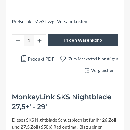
Preise inkl. MwSt. zzgl. Versandkosten
Produkt Anzahl: Gib den gewünschten Wert 
In den Warenkorb
Produkt PDF
Zum Merkzettel hinzufügen
Vergleichen
MonkeyLink SKS Nightblade
27,5+''- 29''
Dieses SKS Nightblade Schutzblech ist für Ihr
26 Zoll
und 27,5 Zoll (650b)
Rad optimal. Bis zu einer