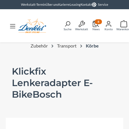
Werkstatt-Termin
Über uns
Karierre
Leasing
Kontakt
Service
alt springen
8
Suche
Werkstatt
News
Konto
Warenko
Zubehör
Transport
Körbe
Klickfix
Lenkeradapter E-
BikeBosch