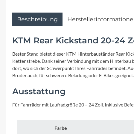
Flyer
Garmin
Beschreibung
Herstellerinformation
Gore
KTM Rear Kickstand 20-24 Z
Hebie
Bester Stand bietet dieser KTM Hinterbauständer Rear Kick
Kettenstrebe. Dank seiner Verbindung mit dem Hinterbau biete
Kettler Alu Rad
dort, wo sich der Schwerpunkt Ihres Fahrrades befindet. Auch
Bruder auch, für schwerere Beladung oder E-Bikes geeignet
Koga
Ausstattung
Lapierre
Für Fahrräder mit Laufradgröße 20 – 24 Zoll. Inklusive Bef
Lizard Skins
Farbe