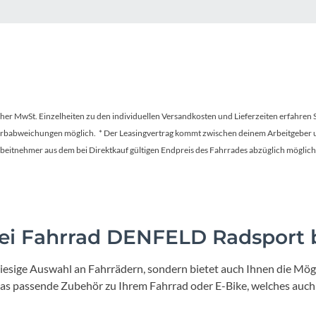
Mcfk
Mounty
Park Tool
tscher MwSt. Einzelheiten zu den individuellen Versandkosten und Lieferzeiten erfahren 
POC
Farbabweichungen möglich. * Der Leasingvertrag kommt zwischen deinem Arbeitgeber un
en Arbeitnehmer aus dem bei Direktkauf gültigen Endpreis des Fahrrades abzüglich mög
PUKY
RFR
i Fahrrad DENFELD Radsport b
RockShox
iesige Auswahl an Fahrrädern, sondern bietet auch Ihnen die Mögl
Schwalbe
 das passende Zubehör zu Ihrem Fahrrad oder E-Bike, welches auch