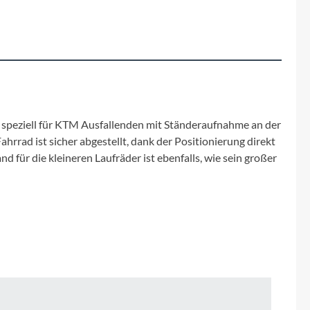
Fuxon
Giro
Haibike
i:SY
t speziell für KTM Ausfallenden mit Ständeraufnahme an der
ahrrad ist sicher abgestellt, dank der Positionierung direkt
Knog
d für die kleineren Laufräder ist ebenfalls, wie sein großer
Kärcher
Litemove
Mammut