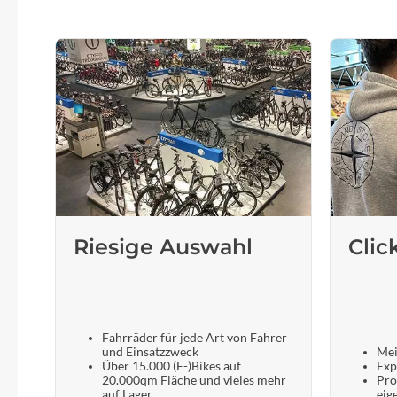
SHIMANO
SKS
SRAM
Tip Top
Unleazhed
Riesige Auswahl
Clic
Voxom
Woom
Fahrräder für jede Art von Fahrer
Zipp
und Einsatzzweck
Mei
Über 15.000 (E-)Bikes auf
Exp
20.000qm Fläche und vieles mehr
Pro
auf Lager
eig