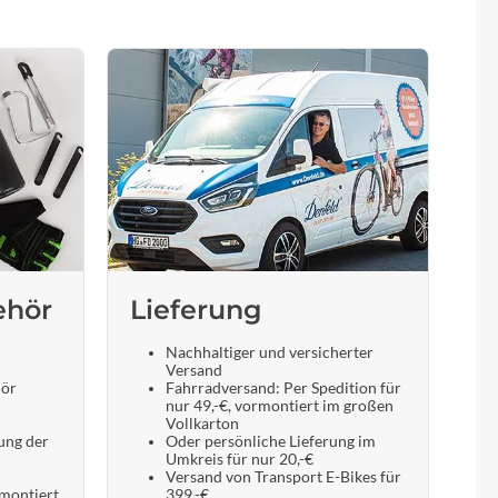
Sigma
SQlab
Thule
Uebler
VDO
ehör
Lieferung
Winora
Nachhaltiger und versicherter
Versand
Zefal
hör
Fahrradversand: Per Spedition für
nur 49,-€, vormontiert im großen
Vollkarton
ung der
Oder persönliche Lieferung im
Umkreis für nur 20,-€
Versand von Transport E-Bikes für
 montiert
399,-€