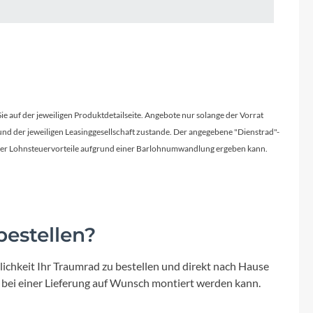
Micro
NC-17
Pegasus
Sie auf der jeweiligen Produktdetailseite. Angebote nur solange der Vorrat
Powerbar
d der jeweiligen Leasinggesellschaft zustande. Der angegebene "Dienstrad"-
licher Lohnsteuervorteile aufgrund einer Barlohnumwandlung ergeben kann.
Racktime
RIESE & MÜLLER
estellen?
ROTWILD Bikes
ichkeit Ihr Traumrad zu bestellen und direkt nach Hause
Scott
 bei einer Lieferung auf Wunsch montiert werden kann.