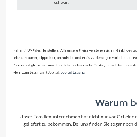
Mavic
schwarz
MonkeyLink
Ortlieb
¹ (ehem.) UVP des Herstellers. Alle unsere Preise verstehen sich in € inkl. deu
Pitlock
reicht. Irrtümer, Tippfehler, technische und Preis-Änderungen vorbehalten. 
Preis ist lediglich eine unverbindliche rechnerische Größe, die sich für ein
Profile Design
Mehr zum Leasing mit Jobrad:
Jobrad Leasing
Reich
Warum be
Rixen & Kaul
Unser Familienunternehmen hat nicht nur vor Ort eine r
S'COOL
geliefert zu bekommen. Bei uns finden Sie sogar noch