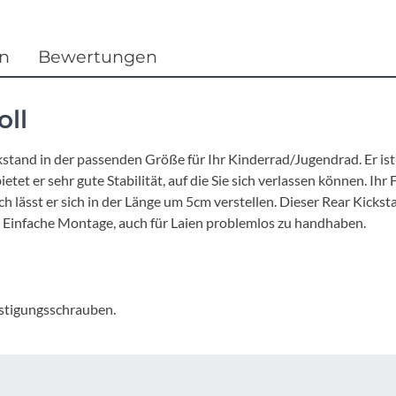
Focus
Ghost
en
Bewertungen
Gudereit
oll
Hercules
stand in der passenden Größe für Ihr Kinderrad/Jugendrad. Er is
t er sehr gute Stabilität, auf die Sie sich verlassen können. Ihr F
KLICKfix
 lässt er sich in der Länge um 5cm verstellen. Dieser Rear Kickstan
. Einfache Montage, auch für Laien problemlos zu handhaben.
KTM
Lezyne
estigungsschrauben.
Lupine