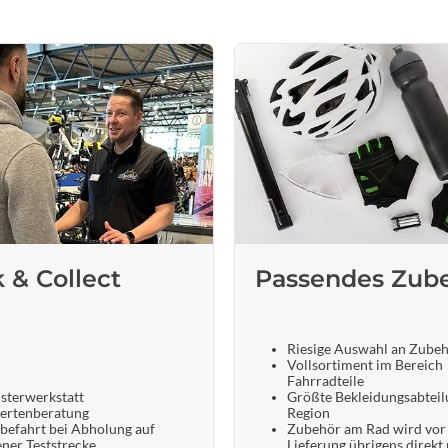
Sigg
Sportourer
Tenways
Topeak
Uvex
k & Collect
Passendes Zub
Widek
Yazoo
Riesige Auswahl an Zube
Vollsortiment im Bereich
Fahrradteile
sterwerkstatt
Größte Bekleidungsabteil
ertenberatung
Region
befahrt bei Abholung auf
Zubehör am Rad wird vor
ener Teststrecke
Lieferung übrigens direkt