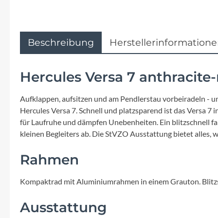
Flyer
Garmin
Beschreibung
Herstellerinformation
Gore
Hercules Versa 7 anthracite
Hebie
Aufklappen, aufsitzen und am Pendlerstau vorbeiradeln - um
Kettler Alu Rad
Hercules Versa 7. Schnell und platzsparend ist das Versa 
für Laufruhe und dämpfen Unebenheiten. Ein blitzschnell f
kleinen Begleiters ab. Die StVZO Ausstattung bietet alles, w
Koga
Rahmen
Lapierre
Kompaktrad mit Aluminiumrahmen in einem Grauton. Blitzsc
Lizard Skins
Ausstattung