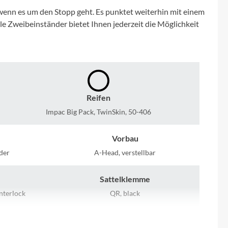
Micro
wenn es um den Stopp geht. Es punktet weiterhin mit einem
e Zweibeinständer bietet Ihnen jederzeit die Möglichkeit
NC-17
Pegasus
Powerbar
Reifen
Impac Big Pack, TwinSkin, 50-406
Racktime
Vorbau
RIESE & MÜLLER
der
A-Head, verstellbar
ROTWILD Bikes
Sattelklemme
terlock
QR, black
Scott
Kassette