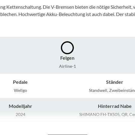
Mcfk
ng Kettenschaltung. Die V-Bremsen bieten die nötige Sicherheit, 
lechen. Hochwertige Akku-Beleuchtung ist auch dabei. Der stabil
Mounty
Park Tool
POC
Felgen
Airline-1
PUKY
Pedale
Ständer
RFR
Wellgo
Standwell, Zweibeinstän
RockShox
Modelljahr
Hinterrad Nabe
2024
SHIMANO FH-TX505, QR, Cen
Schwalbe
Rahmenmaterial
Kurbelgarnitur