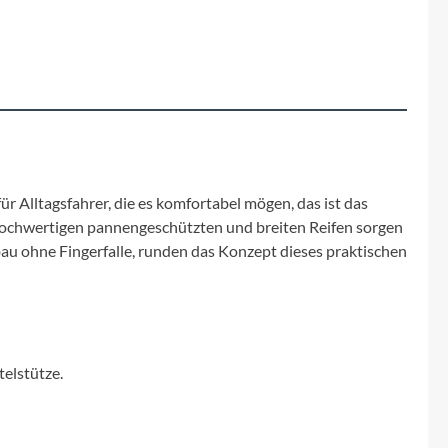
Fuxon
Giro
Haibike
i:SY
 Alltagsfahrer, die es komfortabel mögen, das ist das
Knog
e hochwertigen pannengeschützten und breiten Reifen sorgen
au ohne Fingerfalle, runden das Konzept dieses praktischen
Kärcher
Litemove
elstütze.
Mammut