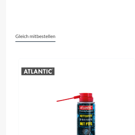
SHIMANO
Ergo, integrierte Klemmung
SKS
Lenker
KALLOY HB-RB11, 25.4 mm, 6°
backsweep, 30 mm Raise
SRAM
Gleich mitbestellen
Vorderrad Nabe
Tip Top
Produktgalerie überspringen
SHIMANO TX505, QR
Bus
Unleazhed
Schalthebel
Voxom
SHIMANO Altus SL-M310
TEK
Woom
Sattelstütze
KALLOY, SP-200SM, 550 mm, Ø29.4 mm
Zipp