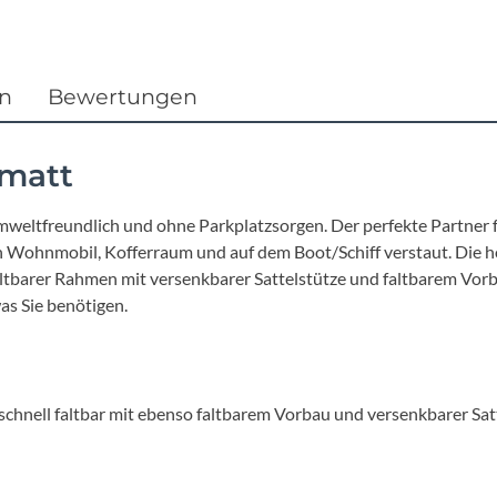
Focus
Ghost
en
Bewertungen
Gudereit
-matt
Hercules
weltfreundlich und ohne Parkplatzsorgen. Der perfekte Partner für
KLICKfix
7 in Wohnmobil, Kofferraum und auf dem Boot/Schiff verstaut. Di
altbarer Rahmen mit versenkbarer Sattelstütze und faltbarem Vorb
as Sie benötigen.
KTM
Lezyne
hnell faltbar mit ebenso faltbarem Vorbau und versenkbarer Satt
Lupine