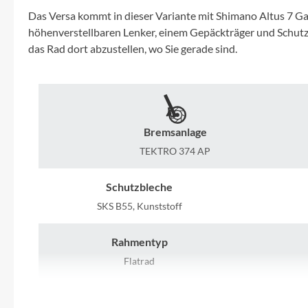
Mavic
Das Versa kommt in dieser Variante mit Shimano Altus 7 Ga
höhenverstellbaren Lenker, einem Gepäckträger und Schutzb
MonkeyLink
das Rad dort abzustellen, wo Sie gerade sind.
Ortlieb
Pitlock
Bremsanlage
TEKTRO 374 AP
Profile Design
Schutzbleche
Reich
SKS B55, Kunststoff
Rixen & Kaul
Rahmentyp
Flatrad
S'COOL
Griffe