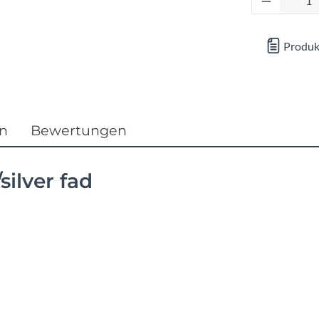
Focus
Ghost
Produk
Gudereit
Hercules
en
Bewertungen
KLICKfix
silver fad
KTM
Lezyne
Lupine