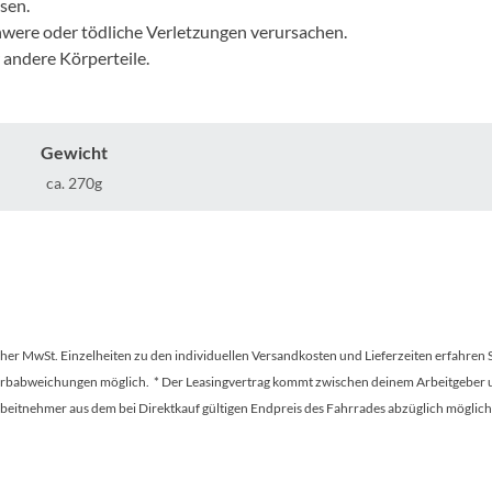
Mcfk
sen.
hwere oder tödliche Verletzungen verursachen.
 andere Körperteile.
Mounty
Park Tool
Gewicht
ca. 270g
POC
PUKY
RFR
tscher MwSt. Einzelheiten zu den individuellen Versandkosten und Lieferzeiten erfahren 
RockShox
Farbabweichungen möglich. * Der Leasingvertrag kommt zwischen deinem Arbeitgeber un
en Arbeitnehmer aus dem bei Direktkauf gültigen Endpreis des Fahrrades abzüglich mög
Schwalbe