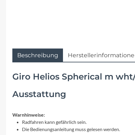
Flyer
Garmin
Gore
Hebie
Beschreibung
Herstellerinformation
Kettler Alu Rad
Giro Helios Spherical m wht/
Koga
Ausstattung
Lapierre
Warnhinweise:
Lizard Skins
Radfahren kann gefährlich sein.
Die Bedienungsanleitung muss gelesen werden.