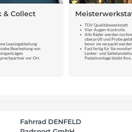
k & Collect
Meisterwerksta
TÜV Qualitätswerkstatt
Vier-Augen-Kontrolle
Alle Räder werden nochm
überprüft und Probe gefa
ene Leasingabteilung
bevor sie verpackt werde
tnahe Bearbeitung von
Fast fertig für Sie montier
singanträgen
Lenker- und Sattelanstell
prechpartner vor Ort
Pedalmontage bleibt Ihre
Fahrrad DENFELD
Radsport GmbH