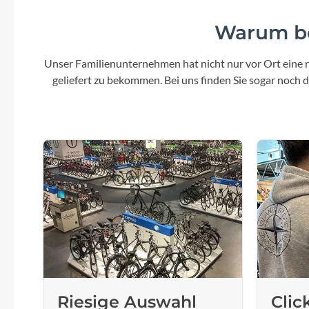
SHIMANO
Warum be
SKS
Unser Familienunternehmen hat nicht nur vor Ort eine r
SRAM
geliefert zu bekommen. Bei uns finden Sie sogar noch
Tip Top
Unleazhed
Voxom
Woom
Zipp
Riesige Auswahl
Clic