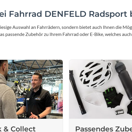
Sigg
i Fahrrad DENFELD Radsport b
Sportourer
iesige Auswahl an Fahrrädern, sondern bietet auch Ihnen die Mögl
Tenways
 das passende Zubehör zu Ihrem Fahrrad oder E-Bike, welches auch
Topeak
Uvex
Widek
Yazoo
k & Collect
Passendes Zub