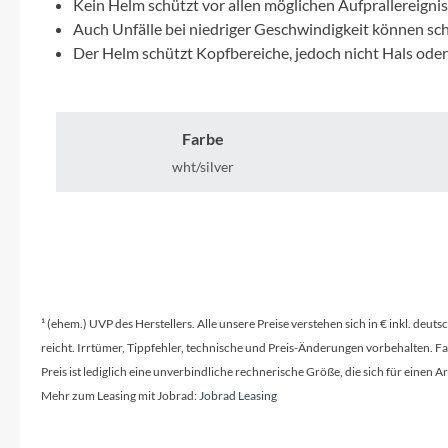
Mavic
Kein Helm schützt vor allen möglichen Aufprallereignis
Auch Unfälle bei niedriger Geschwindigkeit können sc
Der Helm schützt Kopfbereiche, jedoch nicht Hals oder
MonkeyLink
Ortlieb
Farbe
wht/silver
Pitlock
Profile Design
Reich
¹ (ehem.) UVP des Herstellers. Alle unsere Preise verstehen sich in € inkl. deu
Rixen & Kaul
reicht. Irrtümer, Tippfehler, technische und Preis-Änderungen vorbehalten. 
Preis ist lediglich eine unverbindliche rechnerische Größe, die sich für ein
S'COOL
Mehr zum Leasing mit Jobrad:
Jobrad Leasing