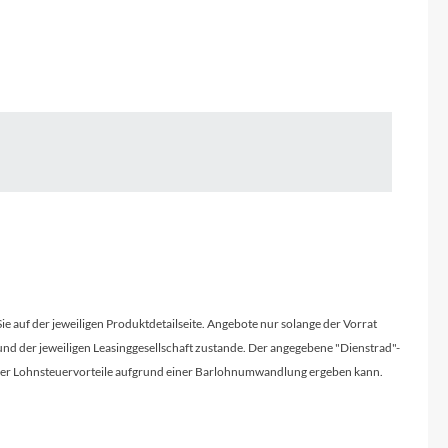
Micro
NC-17
Pegasus
Powerbar
Racktime
RIESE & MÜLLER
Sie auf der jeweiligen Produktdetailseite. Angebote nur solange der Vorrat
ROTWILD Bikes
d der jeweiligen Leasinggesellschaft zustande. Der angegebene "Dienstrad"-
licher Lohnsteuervorteile aufgrund einer Barlohnumwandlung ergeben kann.
Scott