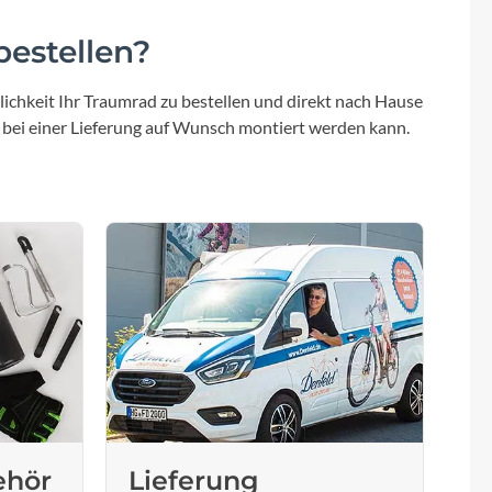
Sigma
estellen?
SQlab
ichkeit Ihr Traumrad zu bestellen und direkt nach Hause
Thule
 bei einer Lieferung auf Wunsch montiert werden kann.
Uebler
VDO
Winora
Zefal
ehör
Lieferung