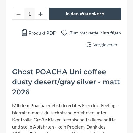
Produkt Anzahl: Gib den gewünschten Wert 
In den Warenkorb
Produkt PDF
Zum Merkzettel hinzufügen
Vergleichen
Ghost POACHA Uni coffee
dusty desert/gray silver - matt
2026
Mit dem Poacha erlebst du echtes Freeride-Feeling -
hiermit nimmst du technische Abfahrten unter
Kontrolle. Große Kicker, technische Trailabschnitte
und steile Abfahrten - kein Problem. Dank des