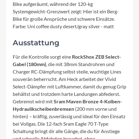
Bike aufgeräumt, während der 120-kg
Systemgewicht-Grenzwert zeigt: Hier ist ein Berg-
Bike für große Ansprüche und schwere Einsätze.
Farbe: Uni coffee dusty desert/gray silver - matt
Ausstattung
Für die Kontrolle sorgt eine
RockShox ZEB Select-
Gabel (180mm)
, die mit 38mm Standrohren und
Charger RC-Dämpfung selbst steile, wuchtige Lines
souverän beherrscht. Am Heck arbeitet der Vivid
Select-Dämpfer mit Luftkammer, damit du genug Grip
behältst und trotzdem harte Landungen abfederst.
Gebremst wird mit
Sram Maven Bronze 4-Kolben-
Hydraulikscheibenbremsen
(200 mm vorne und
hinten) – kräftig, zuverlässig und ideal für den Einsatz
bei Vollgas. Die 12-fach Sram Eagle 70 T-Type
Schaltung bringt dir alle Gänge, die du für Anstiege
und schnelle Abfahrten brauchst, ohne