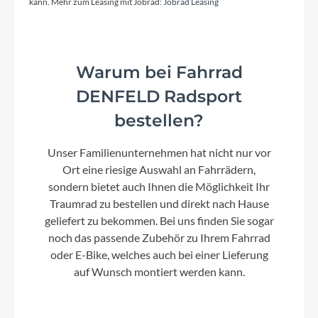
kann. Mehr zum Leasing mit Jobrad:
Jobrad Leasing
Vorderrad Nabe
Shimano, HB-TC500-15-B 15x110 mm, 32H,
Centerlock
Warum bei Fahrrad
DENFELD Radsport
Umwerfer
Sram, Eagle 70 T-Type 12s
bestellen?
Unser Familienunternehmen hat nicht nur vor
Laufradgröße
Ort eine riesige Auswahl an Fahrrädern,
29" / 27,5"
sondern bietet auch Ihnen die Möglichkeit Ihr
Traumrad zu bestellen und direkt nach Hause
geliefert zu bekommen. Bei uns finden Sie sogar
Schalthebel
noch das passende Zubehör zu Ihrem Fahrrad
Sram, Triggershift, Eagle 70 T-Type Single Click
oder E-Bike, welches auch bei einer Lieferung
Trigger
auf Wunsch montiert werden kann.
Bremshebel