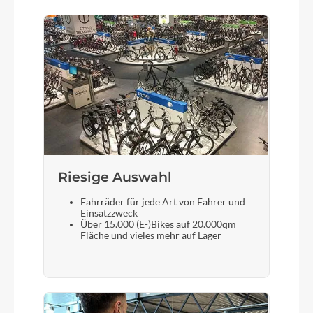
Sram, DB Maven Bronze-BL
Sattel
Prologo, MTB, Proxim Nembo Steel rail 145 mm
Gabel
Rockshox, ZEB Select Charger RC, Boost,
DebonAir+, 180 mm
Riesige Auswahl
Sattelstütze
Fahrräder für jede Art von Fahrer und
Einsatzzweck
Tranz X, Dropperpost, MTB +RAD JD-YSI35, Dia.
Über 15.000 (E-)Bikes auf 20.000qm
34.9 mm, Travel: 160 mm
Fläche und vieles mehr auf Lager