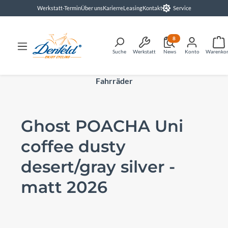
Werkstatt-Termin
Über uns
Karierre
Leasing
Kontakt
Service
alt springen
8
Suche
Werkstatt
News
Konto
Warenko
Fahrräder
Ghost POACHA Uni
coffee dusty
desert/gray silver -
matt 2026