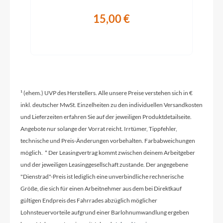
15,00 €
Lenker
XLC, Riser-Bar, MTB Dia. 31.8 mm, Rise: 19 mm,
backsweep 9° 800mm
Farbe
Uni coffee dusty desert/gray silver - matt
¹ (ehem.) UVP des Herstellers. Alle unsere Preise verstehen sich in €
inkl. deutscher MwSt. Einzelheiten zu den individuellen Versandkosten
und Lieferzeiten erfahren Sie auf der jeweiligen Produktdetailseite.
Dämpfer
Angebote nur solange der Vorrat reicht. Irrtümer, Tippfehler,
technische und Preis-Änderungen vorbehalten. Farbabweichungen
Rockshox, Vivid Select 250x70mm, Vivid Air,
Standard
möglich. * Der Leasingvertrag kommt zwischen deinem Arbeitgeber
und der jeweiligen Leasinggesellschaft zustande. Der angegebene
"Dienstrad"-Preis ist lediglich eine unverbindliche rechnerische
Kette
Größe, die sich für einen Arbeitnehmer aus dem bei Direktkauf
Sram, Eagle 70 T-Type 12s
gültigen Endpreis des Fahrrades abzüglich möglicher
Lohnsteuervorteile aufgrund einer Barlohnumwandlung ergeben