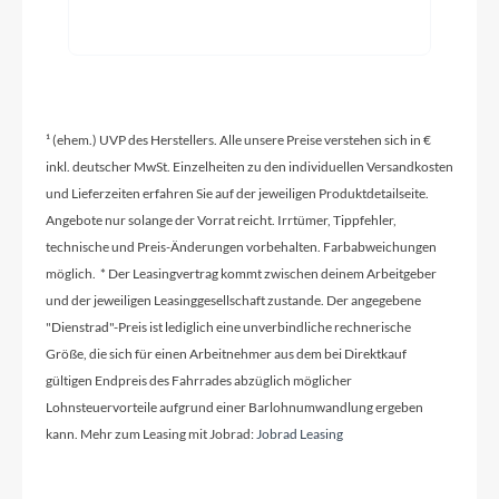
Kassette
Shimano Deore CS-M6100 10-51
¹ (ehem.) UVP des Herstellers. Alle unsere Preise verstehen sich in €
Lenker
inkl. deutscher MwSt. Einzelheiten zu den individuellen Versandkosten
Ground Fiftyone Dia. 31.8 mm 700 mm (XS) 720
und Lieferzeiten erfahren Sie auf der jeweiligen Produktdetailseite.
mm (S) 740 mm (M-L) 760 mm (XL)
Angebote nur solange der Vorrat reicht. Irrtümer, Tippfehler,
technische und Preis-Änderungen vorbehalten. Farbabweichungen
möglich. * Der Leasingvertrag kommt zwischen deinem Arbeitgeber
Farbe
und der jeweiligen Leasinggesellschaft zustande. Der angegebene
carbon/dark grey - glossy
"Dienstrad"-Preis ist lediglich eine unverbindliche rechnerische
Größe, die sich für einen Arbeitnehmer aus dem bei Direktkauf
gültigen Endpreis des Fahrrades abzüglich möglicher
Dämpfer
Lohnsteuervorteile aufgrund einer Barlohnumwandlung ergeben
Fox Float DPS Performance Elite Remote 100
kann. Mehr zum Leasing mit Jobrad:
Jobrad Leasing
mm (XS-S) 120 mm (M-XL)