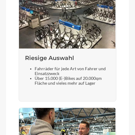
Steuersatz
Acros Blocklock AZX-220-R4
Sattel
Selle Italia X3 Boost
Riesige Auswahl
Fahrräder für jede Art von Fahrer und
Gabel
Einsatzzweck
Über 15.000 (E-)Bikes auf 20.000qm
Fox 34 Float SC Performance Remote 100 mm
Fläche und vieles mehr auf Lager
(XS-S) 120 mm (M-XL)
Sattelstütze
GND 51 Carbon 34.9 mm