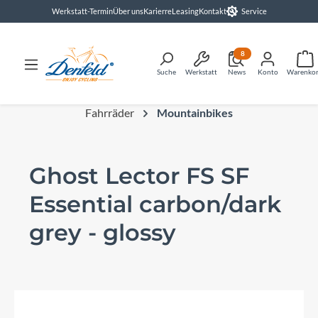
Werkstatt-Termin
Über uns
Karierre
Leasing
Kontakt
Service
alt springen
8
Suche
Werkstatt
News
Konto
Warenko
Fahrräder
Mountainbikes
Ghost Lector FS SF
Essential carbon/dark
grey - glossy