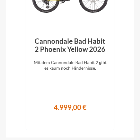
ld
Cannondale Bad Habit
2 Phoenix Yellow 2026
202
orld-
Mit dem Cannondale Bad Habit 2 gibt
Cann
em
es kaum noch Hindernisse.
ag
4.999,00 €