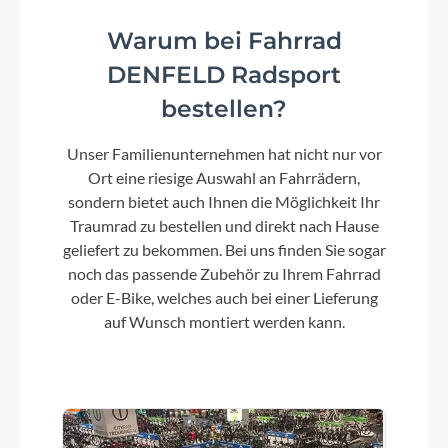
Kette
Shimano Deore CN-M6100
Warum bei Fahrrad
DENFELD Radsport
bestellen?
Gewicht
12,98 kg
Unser Familienunternehmen hat nicht nur vor
Ort eine riesige Auswahl an Fahrrädern,
sondern bietet auch Ihnen die Möglichkeit Ihr
Laufradgröße
Traumrad zu bestellen und direkt nach Hause
29"
geliefert zu bekommen. Bei uns finden Sie sogar
noch das passende Zubehör zu Ihrem Fahrrad
oder E-Bike, welches auch bei einer Lieferung
Schalthebel
auf Wunsch montiert werden kann.
Shimano Deore SL-M6100
Bremshebel
Formula Cura