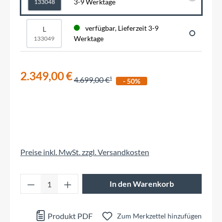
3-9 Werktage
133048
verfügbar, Lieferzeit 3-9
L
Werktage
133049
2.349,00 €
4.699,00 €
- 50%
Preise inkl. MwSt. zzgl. Versandkosten
Produkt Anzahl: Gib den gewünschten Wert 
In den Warenkorb
Produkt PDF
Zum Merkzettel hinzufügen