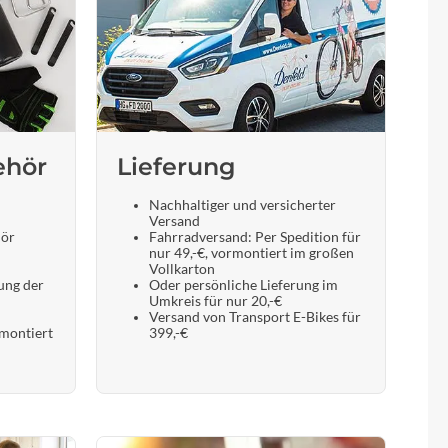
Sigma
SQlab
Thule
ehör
Lieferung
Uebler
Nachhaltiger und versicherter
Versand
VDO
hör
Fahrradversand: Per Spedition für
nur 49,-€, vormontiert im großen
Vollkarton
Winora
ung der
Oder persönliche Lieferung im
Umkreis für nur 20,-€
Versand von Transport E-Bikes für
 montiert
399,-€
Zefal