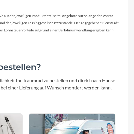
Micro
Sie auf der jeweiligen Produktdetailseite. Angebote nur solange der Vorrat
NC-17
d der jeweiligen Leasinggesellschaft zustande. Der angegebene "Dienstrad"-
licher Lohnsteuervorteile aufgrund einer Barlohnumwandlung ergeben kann.
Pegasus
Powerbar
estellen?
Racktime
ichkeit Ihr Traumrad zu bestellen und direkt nach Hause
RIESE & MÜLLER
 bei einer Lieferung auf Wunsch montiert werden kann.
ROTWILD Bikes
Scott