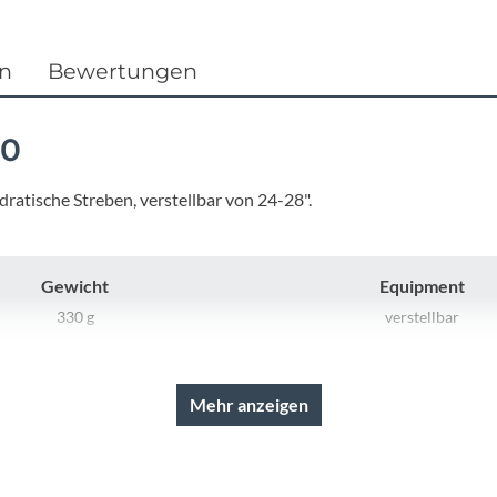
Focus
Ghost
en
Bewertungen
Gudereit
10
Hercules
dratische Streben, verstellbar von 24-28".
KLICKfix
Gewicht
Equipment
KTM
330 g
verstellbar
Lezyne
Mehr anzeigen
Lupine