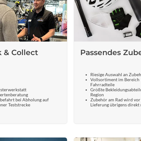
Sigg
Sportourer
Tenways
k & Collect
Passendes Zub
Topeak
Uvex
Riesige Auswahl an Zube
Vollsortiment im Bereich
Fahrradteile
Widek
sterwerkstatt
Größte Bekleidungsabteil
ertenberatung
Region
befahrt bei Abholung auf
Zubehör am Rad wird vor
ener Teststrecke
Lieferung übrigens direkt
Yazoo