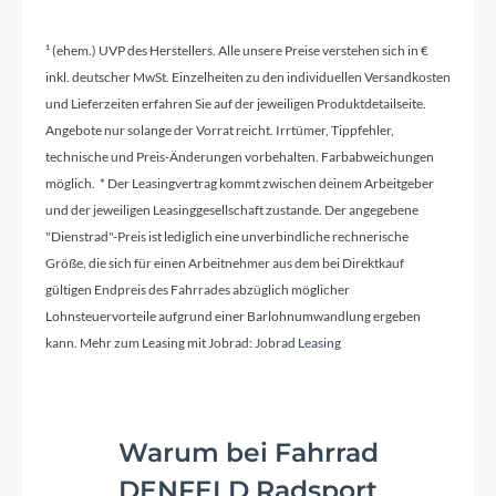
¹ (ehem.) UVP des Herstellers. Alle unsere Preise verstehen sich in €
inkl. deutscher MwSt. Einzelheiten zu den individuellen Versandkosten
und Lieferzeiten erfahren Sie auf der jeweiligen Produktdetailseite.
Angebote nur solange der Vorrat reicht. Irrtümer, Tippfehler,
technische und Preis-Änderungen vorbehalten. Farbabweichungen
möglich. * Der Leasingvertrag kommt zwischen deinem Arbeitgeber
und der jeweiligen Leasinggesellschaft zustande. Der angegebene
"Dienstrad"-Preis ist lediglich eine unverbindliche rechnerische
Größe, die sich für einen Arbeitnehmer aus dem bei Direktkauf
gültigen Endpreis des Fahrrades abzüglich möglicher
Lohnsteuervorteile aufgrund einer Barlohnumwandlung ergeben
kann. Mehr zum Leasing mit Jobrad:
Jobrad Leasing
Warum bei Fahrrad
DENFELD Radsport