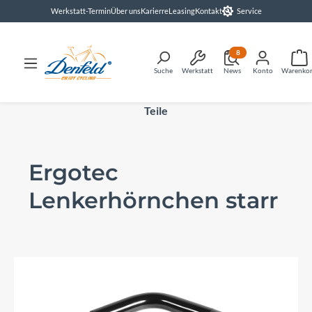
Werkstatt-Termin
Über uns
Karierre
Leasing
Kontakt
Service
alt springen
8
Suche
Werkstatt
News
Konto
Warenko
Teile
Ergotec
Lenkerhörnchen starr