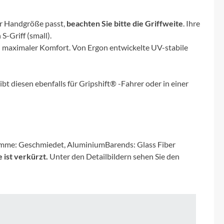
Micro
rer Handgröße passt,
beachten Sie bitte die Griffweite
. Ihre
NC-17
S-Griff (small).
 – maximaler Komfort. Von Ergon entwickelte UV-stabile
Pegasus
bt diesen ebenfalls für Gripshift® -Fahrer oder in einer
Powerbar
Racktime
RIESE & MÜLLER
lemme: Geschmiedet, AluminiumBarends: Glass Fiber
 ist verkürzt.
Unter den Detailbildern sehen Sie den
ROTWILD Bikes
Scott