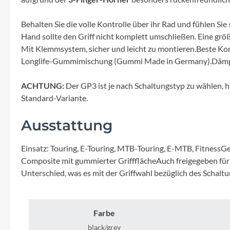
Mavic
Behalten Sie die volle Kontrolle über ihr Rad und fühlen Sie
MonkeyLink
Hand sollte den Griff nicht komplett umschließen. Eine größe
Mit Klemmsystem, sicher und leicht zu montieren.Beste Kon
Ortlieb
Longlife-Gummimischung (Gummi Made in Germany).Dämp
ACHTUNG:
Der GP3 ist je nach Schaltungstyp zu wählen, hi
Pitlock
Standard-Variante.
Profile Design
Ausstattung
Reich
Einsatz: Touring, E-Touring, MTB-Touring, E-MTB, Fitness
Composite mit gummierter GriffflächeAuch freigegeben fü
Unterschied, was es mit der Griffwahl bezüglich des Schaltu
Rixen & Kaul
S'COOL
Farbe
black/grey