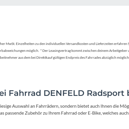
Sigg
Sportourer
Tenways
tscher MwSt. Einzelheiten zu den individuellen Versandkosten und Lieferzeiten erfahren 
Topeak
Farbabweichungen möglich. * Der Leasingvertrag kommt zwischen deinem Arbeitgeber un
en Arbeitnehmer aus dem bei Direktkauf gültigen Endpreis des Fahrrades abzüglich mög
Uvex
Widek
i Fahrrad DENFELD Radsport b
Yazoo
iesige Auswahl an Fahrrädern, sondern bietet auch Ihnen die Mögl
 das passende Zubehör zu Ihrem Fahrrad oder E-Bike, welches auch