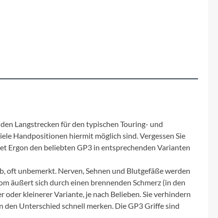
Fuxon
Giro
Haibike
i:SY
Knog
 den Langstrecken für den typischen Touring- und
viele Handpositionen hiermit möglich sind. Vergessen Sie
Kärcher
tet Ergon den beliebten GP3 in entsprechenden Varianten
Litemove
b, oft unbemerkt. Nerven, Sehnen und Blutgefäße werden
om äußert sich durch einen brennenden Schmerz (in den
Mammut
 oder kleinerer Variante, je nach Belieben. Sie verhindern
n den Unterschied schnell merken. Die GP3 Griffe sind