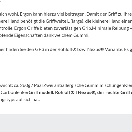
Mcfk
 sich wohl, Ergon kann hierzu viel beitragen. Damit der Griff zu Ih
Mounty
re Hand benötigt die Griffweite L (large), die kleinere Hand einen 
trolle, Ergon Griffe bieten zuverlässigen Grip.Minimale Reibung
Park Tool
fende Eigenschaften dank weichem Gummi.
er finden Sie den GP3 in der Rohloff® bzw. Nexus® Variante. Es gi
POC
PUKY
RFR
Gewicht: ca. 260g / PaarZwei antiallergische GummimischungenK
r Carbonlenker
Griffmodell: Rohloff® I Nexus®, der rechte Griffe
ngstyps auf sich hat.
RockShox
Schwalbe