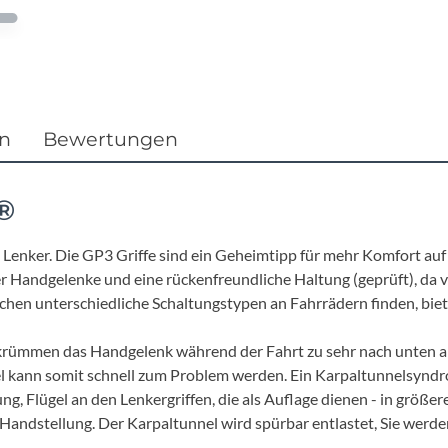
Focus
Ghost
Gudereit
en
Bewertungen
Hercules
®
KLICKfix
Lenker. Die GP3 Griffe sind ein Geheimtipp für mehr Komfort auf
rer Handgelenke und eine rückenfreundliche Haltung (geprüft), da 
KTM
chen unterschiedliche Schaltungstypen an Fahrrädern finden, bie
Lezyne
 krümmen das Handgelenk während der Fahrt zu sehr nach unten a
l kann somit schnell zum Problem werden. Ein Karpaltunnelsyndr
Lupine
 Flügel an den Lenkergriffen, die als Auflage dienen - in größerer
Handstellung. Der Karpaltunnel wird spürbar entlastet, Sie werde
.