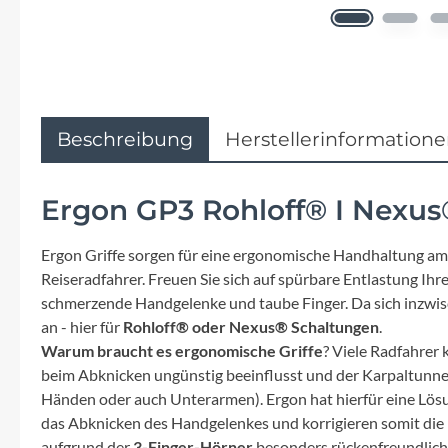
Flyer
Garmin
Gore
Beschreibung
Herstellerinformation
Hebie
Ergon GP3 Rohloff® I Nexus
Kettler Alu Rad
Ergon Griffe sorgen für eine ergonomische Handhaltung am 
Reiseradfahrer. Freuen Sie sich auf spürbare Entlastung Ih
Koga
schmerzende Handgelenke und taube Finger. Da sich inzwis
an - hier für
Rohloff® oder Nexus® Schaltungen
.
Lapierre
Warum braucht es ergonomische Griffe
? Viele Radfahrer
beim Abknicken ungünstig beeinflusst und der Karpaltunne
Lizard Skins
Händen oder auch Unterarmen). Ergon hat hierfür eine Lösung,
das Abknicken des Handgelenkes und korrigieren somit die 
aufgrund der
3-Finger-Hörner
besonders rückenfreundlich