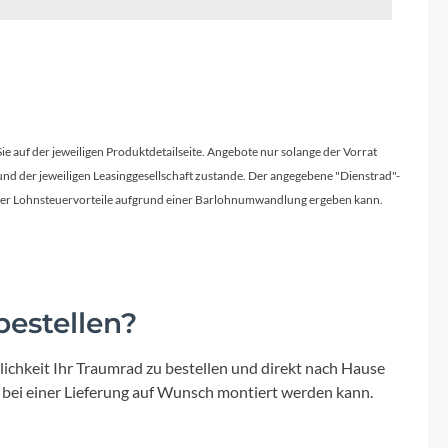
Sigma
SQlab
Thule
Sie auf der jeweiligen Produktdetailseite. Angebote nur solange der Vorrat
Uebler
d der jeweiligen Leasinggesellschaft zustande. Der angegebene "Dienstrad"-
licher Lohnsteuervorteile aufgrund einer Barlohnumwandlung ergeben kann.
VDO
Winora
estellen?
Zefal
ichkeit Ihr Traumrad zu bestellen und direkt nach Hause
 bei einer Lieferung auf Wunsch montiert werden kann.