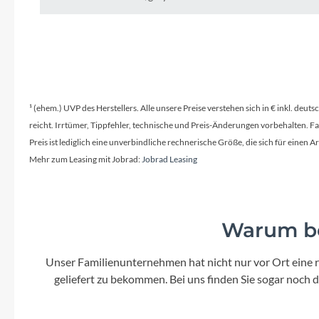
SHIMANO
SKS
SRAM
¹ (ehem.) UVP des Herstellers. Alle unsere Preise verstehen sich in € inkl. deu
Tip Top
reicht. Irrtümer, Tippfehler, technische und Preis-Änderungen vorbehalten. 
Preis ist lediglich eine unverbindliche rechnerische Größe, die sich für ein
Unleazhed
Mehr zum Leasing mit Jobrad:
Jobrad Leasing
Voxom
Warum be
Woom
Unser Familienunternehmen hat nicht nur vor Ort eine r
geliefert zu bekommen. Bei uns finden Sie sogar noch
Zipp