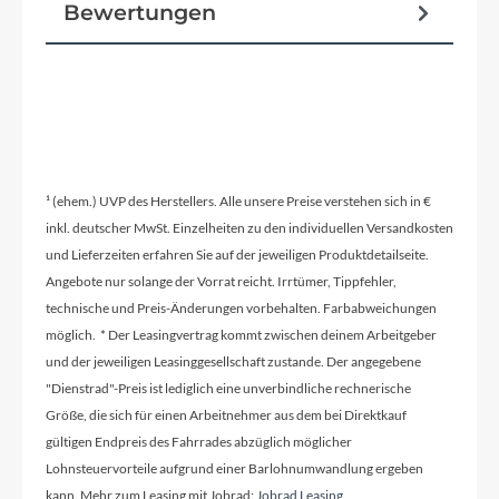
Bewertungen
¹ (ehem.) UVP des Herstellers. Alle unsere Preise verstehen sich in €
inkl. deutscher MwSt. Einzelheiten zu den individuellen Versandkosten
und Lieferzeiten erfahren Sie auf der jeweiligen Produktdetailseite.
Angebote nur solange der Vorrat reicht. Irrtümer, Tippfehler,
technische und Preis-Änderungen vorbehalten. Farbabweichungen
möglich. * Der Leasingvertrag kommt zwischen deinem Arbeitgeber
und der jeweiligen Leasinggesellschaft zustande. Der angegebene
"Dienstrad"-Preis ist lediglich eine unverbindliche rechnerische
Größe, die sich für einen Arbeitnehmer aus dem bei Direktkauf
gültigen Endpreis des Fahrrades abzüglich möglicher
Lohnsteuervorteile aufgrund einer Barlohnumwandlung ergeben
kann. Mehr zum Leasing mit Jobrad:
Jobrad Leasing