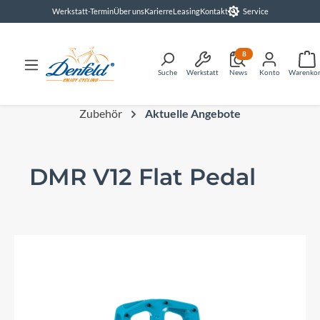
Werkstatt-Termin
Über uns
Karierre
Leasing
Kontakt
Service
alt springen
8
Suche
Werkstatt
News
Konto
Warenko
Zubehör
Aktuelle Angebote
DMR V12 Flat Pedal