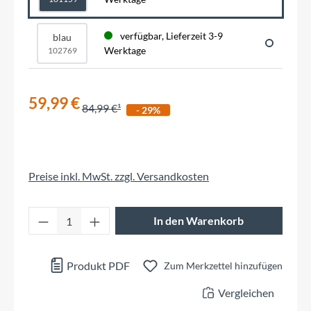
verfügbar, Lieferzeit 3-9
blau
Werktage
102769
59,99 €
84,99 €
- 29%
Preise inkl. MwSt. zzgl. Versandkosten
Produkt Anzahl: Gib den gewünschten Wert 
In den Warenkorb
Produkt PDF
Zum Merkzettel hinzufügen
Vergleichen