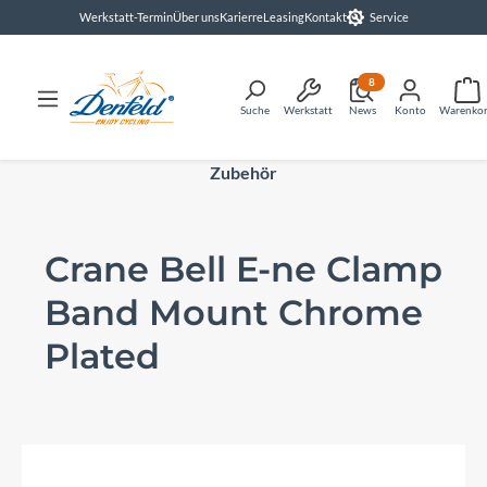
Werkstatt-Termin
Über uns
Karierre
Leasing
Kontakt
Service
alt springen
8
Suche
Werkstatt
News
Konto
Warenko
Zubehör
Crane Bell E-ne Clamp
Band Mount Chrome
Plated