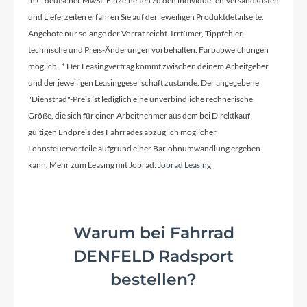
inkl. deutscher MwSt. Einzelheiten zu den individuellen Versandkosten
und Lieferzeiten erfahren Sie auf der jeweiligen Produktdetailseite.
Angebote nur solange der Vorrat reicht. Irrtümer, Tippfehler,
technische und Preis-Änderungen vorbehalten. Farbabweichungen
möglich. * Der Leasingvertrag kommt zwischen deinem Arbeitgeber
und der jeweiligen Leasinggesellschaft zustande. Der angegebene
"Dienstrad"-Preis ist lediglich eine unverbindliche rechnerische
Größe, die sich für einen Arbeitnehmer aus dem bei Direktkauf
gültigen Endpreis des Fahrrades abzüglich möglicher
Lohnsteuervorteile aufgrund einer Barlohnumwandlung ergeben
kann. Mehr zum Leasing mit Jobrad:
Jobrad Leasing
Warum bei Fahrrad
DENFELD Radsport
bestellen?