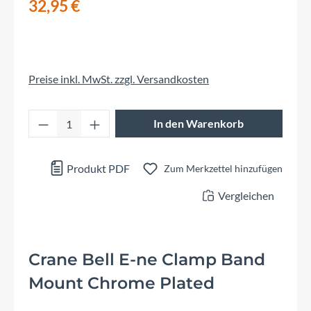
32,95 €
Preise inkl. MwSt. zzgl. Versandkosten
Produkt Anzahl: Gib den gewünschten Wert 
In den Warenkorb
Produkt PDF
Zum Merkzettel hinzufügen
Vergleichen
Crane Bell E-ne Clamp Band
Mount Chrome Plated