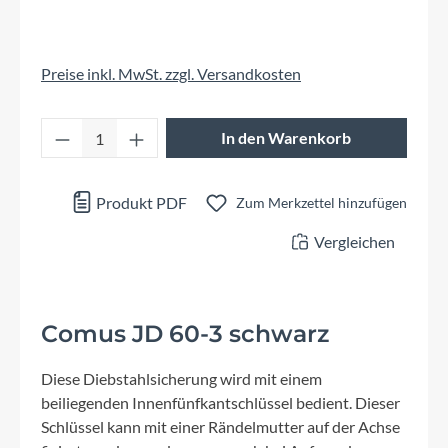
Preise inkl. MwSt. zzgl. Versandkosten
Produkt Anzahl: Gib den gewünschten Wert 
In den Warenkorb
Produkt PDF
Zum Merkzettel hinzufügen
Vergleichen
Comus JD 60-3 schwarz
Diese Diebstahlsicherung wird mit einem
beiliegenden Innenfünfkantschlüssel bedient. Dieser
Schlüssel kann mit einer Rändelmutter auf der Achse