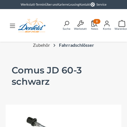
Werkstatt-Termin
Über uns
Karierre
Leasing
Kontakt
Service
alt springen
8
Suche
Werkstatt
News
Konto
Warenko
Zubehör
Fahrradschlösser
Comus JD 60-3
schwarz