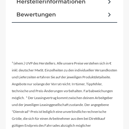
Herstellerinformationen
Bewertungen
¹ (ehem.) UVP des Herstellers. Alle unsere Preise verstehen sich in €
inkl. deutscher MwSt. Einzelheiten zu den individuellen Versandkosten
und Lieferzeiten erfahren Sie auf der jeweiligen Produktdetailseite.
Angebote nur solange der Vorrat reicht. Irrtümer, Tippfehler,
technische und Preis-Änderungen vorbehalten. Farbabweichungen
möglich. * Der Leasingvertrag kommt zwischen deinem Arbeitgeber
und der jeweiligen Leasinggesellschaft zustande. Der angegebene
"Dienstrad"-Preis ist lediglich eine unverbindliche rechnerische
Größe, die sich für einen Arbeitnehmer aus dem bei Direktkauf
gültigen Endpreis des Fahrrades abzüglich möglicher