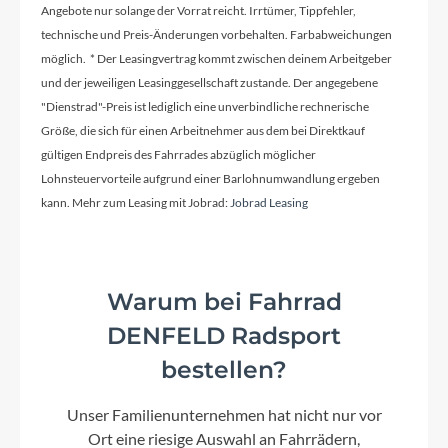
Angebote nur solange der Vorrat reicht. Irrtümer, Tippfehler,
Bremshebel
technische und Preis-Änderungen vorbehalten. Farbabweichungen
Tektro
möglich. * Der Leasingvertrag kommt zwischen deinem Arbeitgeber
und der jeweiligen Leasinggesellschaft zustande. Der angegebene
"Dienstrad"-Preis ist lediglich eine unverbindliche rechnerische
Steuersatz
Größe, die sich für einen Arbeitnehmer aus dem bei Direktkauf
Oryg Rotor
gültigen Endpreis des Fahrrades abzüglich möglicher
Lohnsteuervorteile aufgrund einer Barlohnumwandlung ergeben
Sattel
kann. Mehr zum Leasing mit Jobrad:
Jobrad Leasing
BULLS BMX
Warum bei Fahrrad
Gabel
Hi-Ten
DENFELD Radsport
bestellen?
Sattelstütze
Unser Familienunternehmen hat nicht nur vor
Aluminium
Ort eine riesige Auswahl an Fahrrädern,