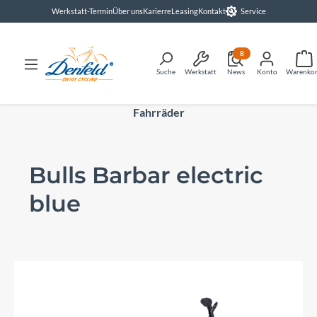
Werkstatt-Termin
Über uns
Karierre
Leasing
Kontakt
Service
alt springen
8
Suche
Werkstatt
News
Konto
Warenko
Fahrräder
Bulls Barbar electric
blue