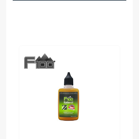
Vorbau
Aluminium
Produktgalerie überspringen
Rahmentyp
BMX
Modelljahr
2022
Hinterrad Nabe
Formula DX
Rahmenmaterial