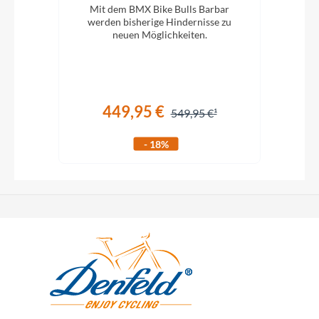
ytour
Mit dem BMX Bike Bulls Barbar
E
s und
werden bisherige Hindernisse zu
R
neuen Möglichkeiten.
Sch
H
449,95 €
549,95 €
- 18%