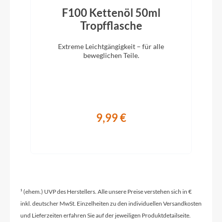
Aluminium
z
F100 Kettenöl 50ml
Tropfflasche
Kurbelgarnitur
Extreme Leichtgängigkeit – für alle
beweglichen Teile.
one piece 39T
Farbe
electric blue
9,99 €
Vorderrad Nabe
Formula DX
Laufradgröße
¹ (ehem.) UVP des Herstellers. Alle unsere Preise verstehen sich in €
20 Zoll
inkl. deutscher MwSt. Einzelheiten zu den individuellen Versandkosten
und Lieferzeiten erfahren Sie auf der jeweiligen Produktdetailseite.