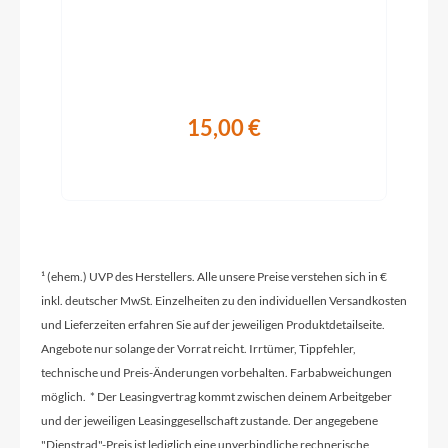
BGM Race Grip-Tape, Antislip
Schaltwerk
Shimano GRX, RD-RX400, Shadow Plus
15,00 €
Rahmenmaterial
Aluminium
¹ (ehem.) UVP des Herstellers. Alle unsere Preise verstehen sich in €
Kurbelgarnitur
inkl. deutscher MwSt. Einzelheiten zu den individuellen Versandkosten
Shimano GRX FC-RX600 46/30T
und Lieferzeiten erfahren Sie auf der jeweiligen Produktdetailseite.
Angebote nur solange der Vorrat reicht. Irrtümer, Tippfehler,
Kassette
technische und Preis-Änderungen vorbehalten. Farbabweichungen
Shimano CS-HG50 11-36T
möglich. * Der Leasingvertrag kommt zwischen deinem Arbeitgeber
und der jeweiligen Leasinggesellschaft zustande. Der angegebene
"Dienstrad"-Preis ist lediglich eine unverbindliche rechnerische