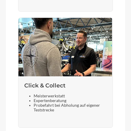
Steuersatz
Acros ZS56, A-Headset, semi-integriert, Tapered
Sattel
Syncros Tofino 2.5
Gabel
Grandurance Aluminium, Flatmount-Aufnahme,
drei Befestigungsösen pro Seite, 12x100 mm
Achse
Click & Collect
Meisterwerkstatt
Sattelstütze
Expertenberatung
Probefahrt bei Abholung auf eigener
Syncros
Teststrecke