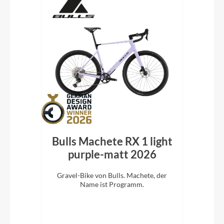
vel
Bulls Machete RX 1 light
Cu
26
purple-matt 2026
r
Gravel-Bike von Bulls. Machete, der
Lig
ripp
Name ist Programm.
Nur