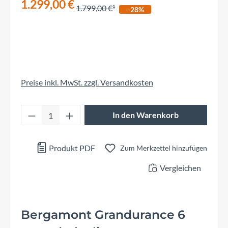
1.299,00 €
1.799,00 €
- 28%
Preise inkl. MwSt. zzgl. Versandkosten
Produkt Anzahl: Gib den gewünschten Wert 
In den Warenkorb
Produkt PDF
Zum Merkzettel hinzufügen
Vergleichen
Bergamont Grandurance 6