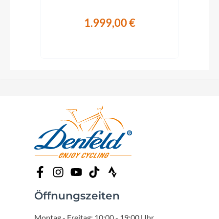
1.999,00 €
€
Öffnungszeiten
Montag - Freitag: 10:00 - 19:00 Uhr