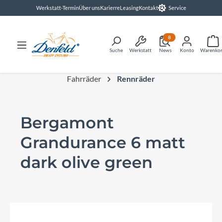
Werkstatt-Termin
Über uns
Karierre
Leasing
Kontakt
Service
alt springen
8
Suche
Werkstatt
News
Konto
Warenko
Fahrräder
Rennräder
Bergamont
Grandurance 6 matt
dark olive green