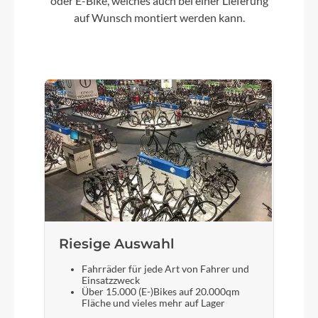
oder E-Bike, welches auch bei einer Lieferung
auf Wunsch montiert werden kann.
Umwerfer
Shimano GRX FD-RX400
Laufradgröße
28 Zoll
Schalthebel
Shimano GRX, ST-RX400, 2x10-fach, road STI-
Schalthebel
Riesige Auswahl
Bremshebel
Fahrräder für jede Art von Fahrer und
Einsatzzweck
Shimano GRX ST-RX400
Über 15.000 (E-)Bikes auf 20.000qm
Fläche und vieles mehr auf Lager