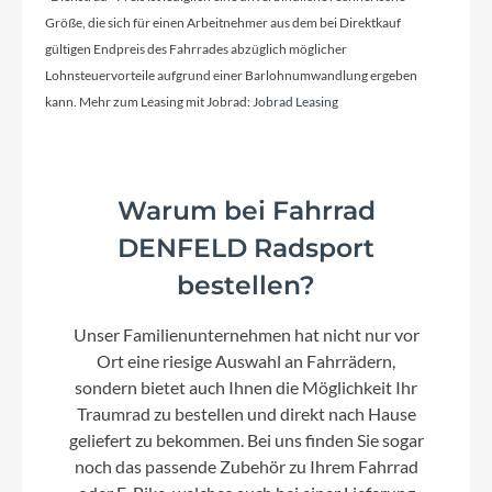
Lenker
Größe, die sich für einen Arbeitnehmer aus dem bei Direktkauf
Satori X-Race, Flare: 16°
gültigen Endpreis des Fahrrades abzüglich möglicher
Lohnsteuervorteile aufgrund einer Barlohnumwandlung ergeben
kann. Mehr zum Leasing mit Jobrad:
Jobrad Leasing
Farbe
matt dark olive green
Warum bei Fahrrad
Kette
DENFELD Radsport
KMC X10
bestellen?
Vorderrad Nabe
Unser Familienunternehmen hat nicht nur vor
BGM Allroad, Centerlock, Disc, 12x100 mm
Ort eine riesige Auswahl an Fahrrädern,
Achse
sondern bietet auch Ihnen die Möglichkeit Ihr
Traumrad zu bestellen und direkt nach Hause
geliefert zu bekommen. Bei uns finden Sie sogar
Gewicht
noch das passende Zubehör zu Ihrem Fahrrad
10,8 kg