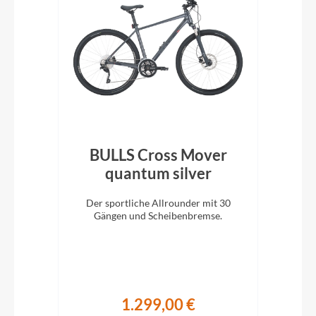
LX
BULLS Cross Mover
e
quantum silver
q
Der sportliche Allrounder mit 30
n,
Gängen und Scheibenbremse.
keit
1.299,00 €