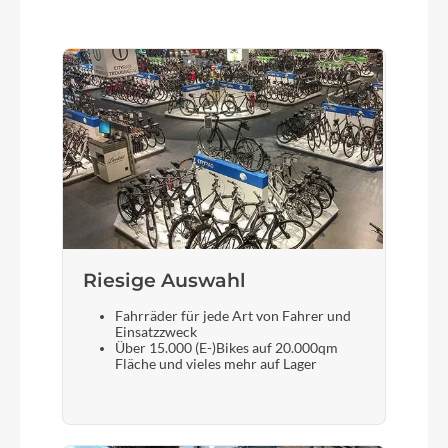
28 Zoll
Schalthebel
SHIMANO Altus SL-M2010
Steuersatz
FSA no.11N
Riesige Auswahl
Sattel
BULLS sportive Comfort
Fahrräder für jede Art von Fahrer und
Einsatzzweck
Über 15.000 (E-)Bikes auf 20.000qm
Gabel
Fläche und vieles mehr auf Lager
SR SUNTOUR NVX-30