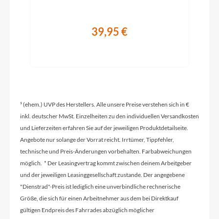
Kurbelgarnitur
39,95 €
SHIMANO Altus FC-M371C, 48/36/26T
Kassette
SHIMANO CS-HG200-9, 11-34T
¹ (ehem.) UVP des Herstellers. Alle unsere Preise verstehen sich in €
Lenker
inkl. deutscher MwSt. Einzelheiten zu den individuellen Versandkosten
STYX Riserbar
und Lieferzeiten erfahren Sie auf der jeweiligen Produktdetailseite.
Angebote nur solange der Vorrat reicht. Irrtümer, Tippfehler,
technische und Preis-Änderungen vorbehalten. Farbabweichungen
Farbe
möglich. * Der Leasingvertrag kommt zwischen deinem Arbeitgeber
dark petrol matt
und der jeweiligen Leasinggesellschaft zustande. Der angegebene
"Dienstrad"-Preis ist lediglich eine unverbindliche rechnerische
Größe, die sich für einen Arbeitnehmer aus dem bei Direktkauf
Kette
gültigen Endpreis des Fahrrades abzüglich möglicher
KMC, HG53