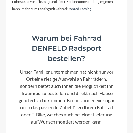
Lohnsteuervorteile aufgrund einer Barlohnumwandlung ergeben
kann. Mehr zum Leasing mit Jobrad:
Jobrad Leasing
Rücklicht
MonkeyLink
Warum bei Fahrrad
Vorderrad Nabe
DENFELD Radsport
6-Loch Aufnahme und Schnellspanner
bestellen?
Unser Familienunternehmen hat nicht nur vor
Scheinwerfer
Ort eine riesige Auswahl an Fahrrädern,
MonkeyLink
sondern bietet auch Ihnen die Möglichkeit Ihr
Traumrad zu bestellen und direkt nach Hause
geliefert zu bekommen. Bei uns finden Sie sogar
Umwerfer
noch das passende Zubehör zu Ihrem Fahrrad
SHIMANO Altus FD-M370
oder E-Bike, welches auch bei einer Lieferung
auf Wunsch montiert werden kann.
Laufradgröße