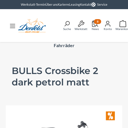
Werkstatt-Termin
Über uns
Karierre
Leasing
Kontakt
Service
alt springen
8
Suche
Werkstatt
News
Konto
Warenko
Fahrräder
BULLS Crossbike 2
dark petrol matt