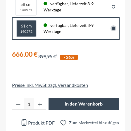
verfügbar, Lieferzeit 3-9
58 cm
Werktage
140571
verfügbar, Lieferzeit 3-9
61 cm
Werktage
140572
666,00 €
899,95 €
- 26%
Preise inkl. MwSt. zzgl. Versandkosten
Produkt Anzahl: Gib den gewünschten Wert 
In den Warenkorb
Produkt PDF
Zum Merkzettel hinzufügen