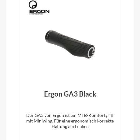
Rahmentyp
Diamant
Modelljahr
2024
Griffe
Sport Ergo
Schaltwerk
z
Ergon GA3 Black
SHIMANO Altus RD-M2000
Der GA3 von Ergon ist ein MTB-Komfortgriff
Rahmenmaterial
mit Miniwing. Für eine ergonomisch korrekte
Haltung am Lenker.
6061 Aluminium