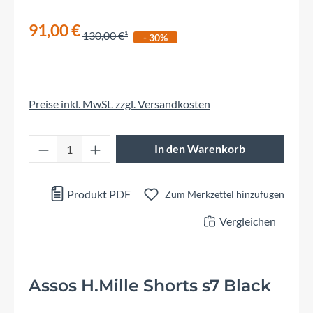
91,00 €
130,00 €
- 30%
Preise inkl. MwSt. zzgl. Versandkosten
Produkt Anzahl: Gib den gewünschten Wert 
In den Warenkorb
Produkt PDF
Zum Merkzettel hinzufügen
Vergleichen
Assos H.Mille Shorts s7 Black