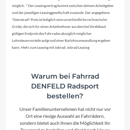
möglich. * Der Leasingvertrag kommt zwischen deinem Arbeitgeber
und der jeweiligen Leasinggesellschaft zustande. Der angegebene
"Dienstrad"-Preis ist lediglich eine unverbindliche rechnerische
Größe, die sich für einen Arbeitnehmer aus dem bei Direktkauf
gültigen Endpreis des Fahrrades abzüglich möglicher
Lohnsteuervorteile aufgrund einer Barlohnumwandlung ergeben
kann. Mehr zum Leasing mit Jobrad:
Jobrad Leasing
Warum bei Fahrrad
DENFELD Radsport
bestellen?
Unser Familienunternehmen hat nicht nur vor
Ort eine riesige Auswahl an Fahrrädern,
sondern bietet auch Ihnen die Möglichkeit Ihr
Traumrad zu bestellen und direkt nach Hause