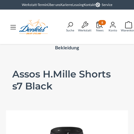
Werkstatt-Termin
Über uns
Karierre
Leasing
Kontakt
Service
alt springen
8
Suche
Werkstatt
News
Konto
Warenko
Bekleidung
Assos H.Mille Shorts
s7 Black