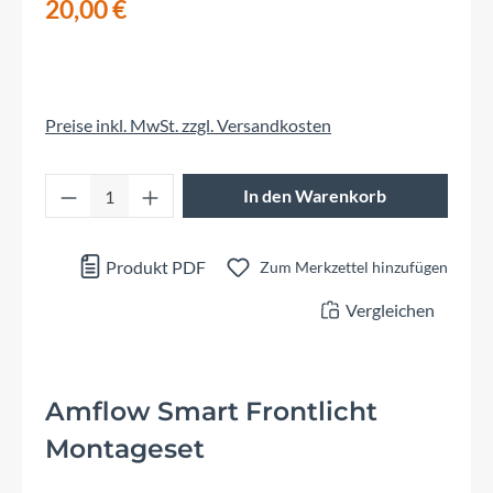
20,00 €
Preise inkl. MwSt. zzgl. Versandkosten
Produkt Anzahl: Gib den gewünschten Wert 
In den Warenkorb
Produkt PDF
Zum Merkzettel hinzufügen
Vergleichen
Amflow Smart Frontlicht
Montageset