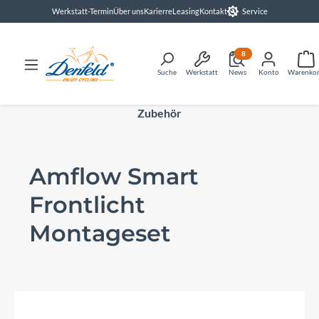
Werkstatt-Termin
Über uns
Karierre
Leasing
Kontakt
Service
alt springen
8
Suche
Werkstatt
News
Konto
Warenko
Zubehör
Amflow Smart
Frontlicht
Montageset