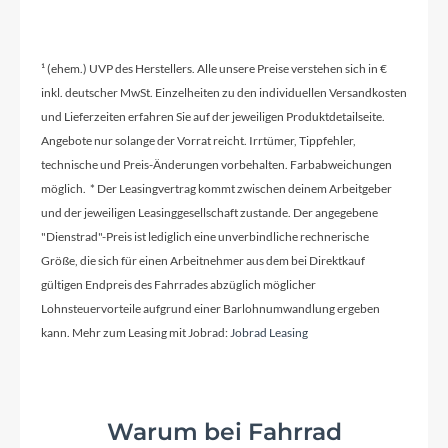
¹ (ehem.) UVP des Herstellers. Alle unsere Preise verstehen sich in €
inkl. deutscher MwSt. Einzelheiten zu den individuellen Versandkosten
und Lieferzeiten erfahren Sie auf der jeweiligen Produktdetailseite.
Angebote nur solange der Vorrat reicht. Irrtümer, Tippfehler,
technische und Preis-Änderungen vorbehalten. Farbabweichungen
möglich. * Der Leasingvertrag kommt zwischen deinem Arbeitgeber
und der jeweiligen Leasinggesellschaft zustande. Der angegebene
"Dienstrad"-Preis ist lediglich eine unverbindliche rechnerische
Größe, die sich für einen Arbeitnehmer aus dem bei Direktkauf
gültigen Endpreis des Fahrrades abzüglich möglicher
Lohnsteuervorteile aufgrund einer Barlohnumwandlung ergeben
kann. Mehr zum Leasing mit Jobrad:
Jobrad Leasing
Warum bei Fahrrad