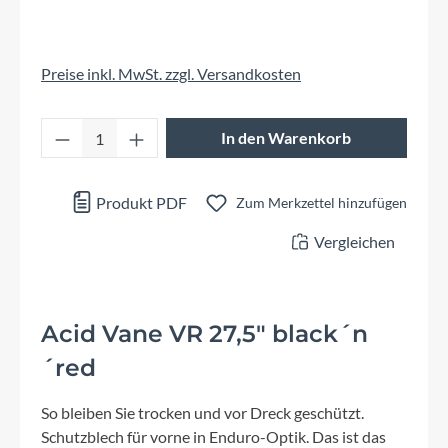
Preise inkl. MwSt. zzgl. Versandkosten
Produkt Anzahl: Gib den gewünschten Wert 
In den Warenkorb
Produkt PDF
Zum Merkzettel hinzufügen
Vergleichen
Acid Vane VR 27,5" black´n
´red
So bleiben Sie trocken und vor Dreck geschützt.
Schutzblech für vorne in Enduro-Optik. Das ist das