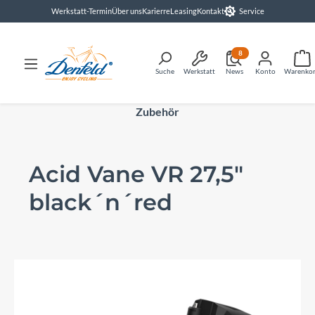
Werkstatt-Termin
Über uns
Karierre
Leasing
Kontakt
Service
alt springen
8
Suche
Werkstatt
News
Konto
Warenko
Zubehör
Acid Vane VR 27,5"
black´n´red