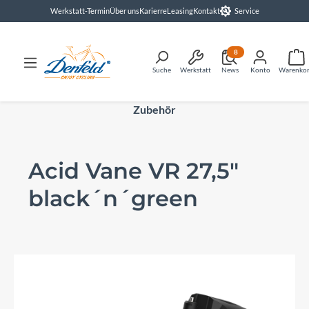
Werkstatt-Termin
Über uns
Karierre
Leasing
Kontakt
Service
alt springen
8
Suche
Werkstatt
News
Konto
Warenko
Zubehör
Acid Vane VR 27,5"
black´n´green