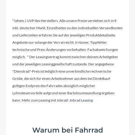
¹ (ehem.) UVP des Herstellers. Alle unsere Preise verstehen sich in €
inkl. deutscher MwSt. Einzelheiten zu den individuellen Versandkosten
und Lieferzeiten erfahren Sie auf der jeweiligen Produktdetailseite.
Angebote nur solange der Vorrat reicht. Irrtümer, Tippfehler,
technische und Preis-Änderungen vorbehalten. Farbabweichungen
möglich. * Der Leasingvertrag kommt zwischen deinem Arbeitgeber
und der jeweiligen Leasinggesellschaft zustande. Der angegebene
"Dienstrad"-Preis ist lediglich eine unverbindliche rechnerische
Größe, die sich für einen Arbeitnehmer aus dem bei Direktkauf
gültigen Endpreis des Fahrrades abzüglich möglicher
Lohnsteuervorteile aufgrund einer Barlohnumwandlung ergeben
kann. Mehr zum Leasing mit Jobrad:
Jobrad Leasing
Warum bei Fahrrad