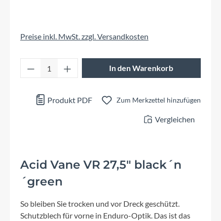
Preise inkl. MwSt. zzgl. Versandkosten
Produkt Anzahl: Gib den gewünschten Wert 
In den Warenkorb
Produkt PDF
Zum Merkzettel hinzufügen
Vergleichen
Acid Vane VR 27,5" black´n
´green
So bleiben Sie trocken und vor Dreck geschützt.
Schutzblech für vorne in Enduro-Optik. Das ist das