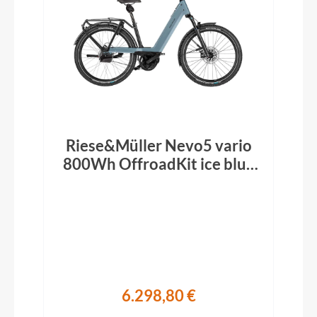
Riese&Müller Nevo5 vario
800Wh OffroadKit ice blue
2026
6.298,80 €