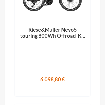
Riese&Müller Nevo5
touring 800Wh Offroad-Kit
ABS RX ruby red 2026
6.098,80 €