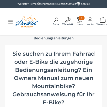
Werkstatt-Termin
Über uns
Karierre
Leasing
Kontakt
Service
alt springen
8
Suche
Werkstatt
News
Konto
Warenko
Bedienungsanleitungen
Sie suchen zu Ihrem Fahrrad
oder E-Bike die zugehörige
Bedienungsanleitung? Ein
Owners Manual zum neuen
Mountainbike?
Gebrauchsanweisung für Ihr
E-Bike?