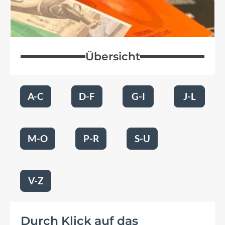
Übersicht
A-C
D-F
G-I
J-L
M-O
P-R
S-U
V-Z
Durch Klick auf das